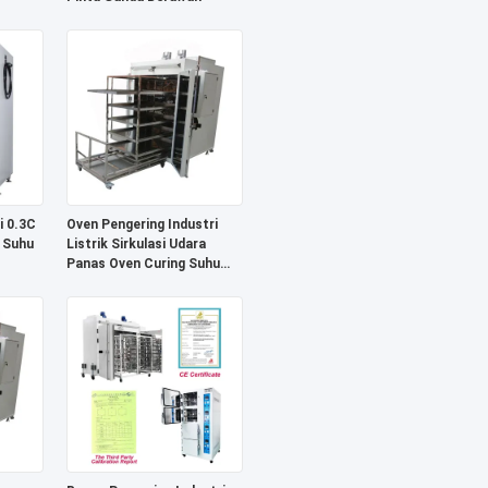
i 0.3C
Oven Pengering Industri
 Suhu
Listrik Sirkulasi Udara
Panas Oven Curing Suhu
Tinggi yang Disesuaikan Liyi
dengan Komponen Inti
Mesin