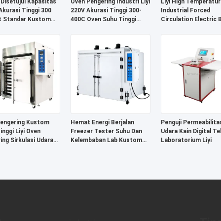
 Disetujui Kapasitas
Oven Pengering Industri Liyi
Liyi High Temperatur
Akurasi Tinggi 300
220V Akurasi Tinggi 300-
Industrial Forced
t Standar Kustom
400C Oven Suhu Tinggi
Circulation Electric 
ri Lab Pemanasan
Bertenaga Mesin dengan
Drying Oven untuk L
igi PLC Mesin
Baja Tahan Karat SUS304
Carbon Fiber Glass C
Oven
engering Kustom
Hemat Energi Berjalan
Penguji Permeabilita
inggi Liyi Oven
Freezer Tester Suhu Dan
Udara Kain Digital Te
ing Sirkulasi Udara
Kelembaban Lab Kustom
Laboratorium Liyi
Harga Oven
Vakum Putih Dengan Baja
as Laboratorium