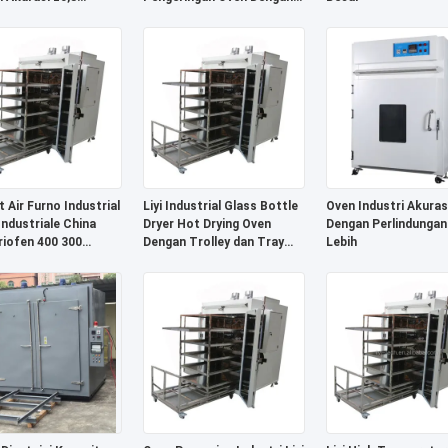
500℃
PLC Controller
t Air Furno Industrial
Liyi Industrial Glass Bottle
Oven Industri Akuras
Industriale China
Dryer Hot Drying Oven
Dengan Perlindungan
riofen 400 300
Dengan Trolley dan Tray
Lebih
t oven suhu tinggi
untuk Kosmetik Botol
Farmasi Pengeringan Botol