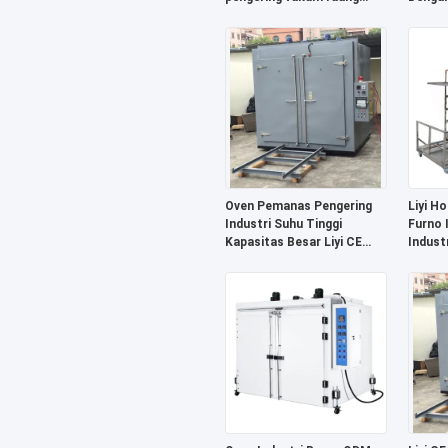
vakum dengan pompa harga
150℃-
oven vakum
Oven Pemanas Pengering
Liyi Ho
Industri Suhu Tinggi
Furno 
Kapasitas Besar Liyi CE
Indust
Approved 500 Derajat
deraja
Standar Kustom