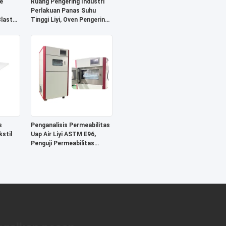
e
Ruang Pengering Industri
Perlakuan Panas Suhu
Blast
Tinggi Liyi, Oven Pengering
ed
Industri Udara Panas
uring
s
Penganalisis Permeabilitas
kstil
Uap Air Liyi ASTM E96,
Penguji Permeabilitas
Transmisi Penghalang Uap
(WVTR)