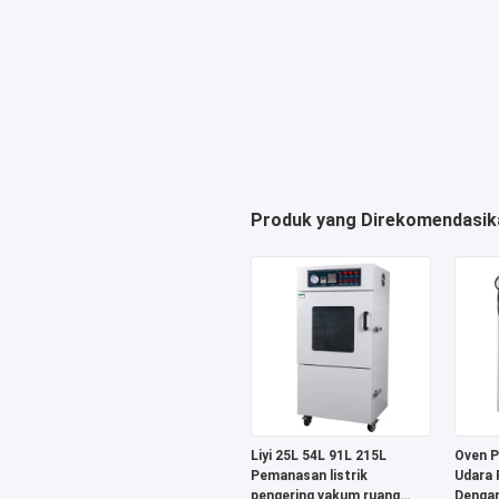
Produk yang Direkomendasik
Liyi 25L 54L 91L 215L
Oven P
Pemanasan listrik
Udara 
pengering vakum ruang
Dengan