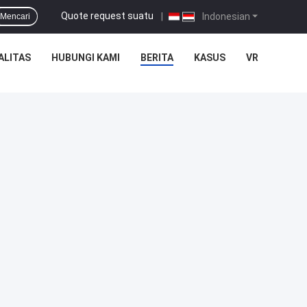
Quote request suatu
|
Indonesian
Mencari
ALITAS
HUBUNGI KAMI
BERITA
KASUS
VR