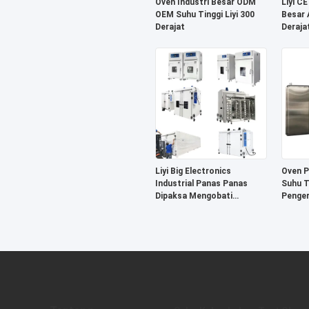
Oven Industri Besar ODM
Liyi CE
OEM Suhu Tinggi Liyi 300
Besar 
Derajat
Deraja
Indust
Roda G
Liyi Big Electronics
Oven P
Industrial Panas Panas
Suhu T
Dipaksa Mengobati
Penger
Sirkulasi Udara Pengeringan
Panas 
Oven Mesin Pengeringan
Peman
Oven Motor Listrik