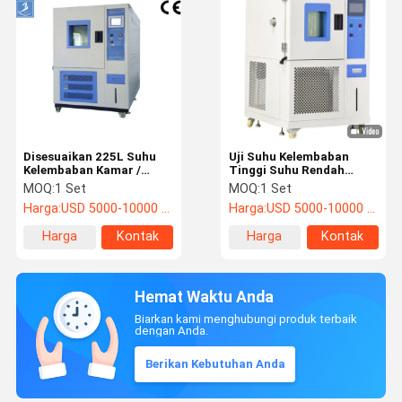
Disesuaikan 225L Suhu
Uji Suhu Kelembaban
Kelembaban Kamar /
Tinggi Suhu Rendah
Peralatan Pengujian
Tinggi Programmable
MOQ:
1 Set
MOQ:
1 Set
Lingkungan
Harga:
USD 5000-10000 / 1 set
Harga:
USD 5000-10000 / 1 set
Harga
Kontak
Harga
Kontak
terbaik
terbaik
Hemat Waktu Anda
Biarkan kami menghubungi produk terbaik
dengan Anda.
Berikan Kebutuhan Anda