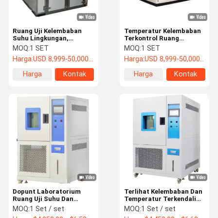
Termometer inframerah medis
Ruang Uji Kelembaban
Temperatur Kelembaban
Suhu Lingkungan,
Terkontrol Ruang
Stabilitas Berjalan Di
Lingkungan Berjalan -
MOQ:
1 SET
MOQ:
1 SET
Kamar Untuk Mobil
Dalam Warna Abu-abu
Harga:
USD 8,999-50,000/set
Harga:
USD 8,999-50,000/set
Harga
Kontak
Harga
Kontak
terbaik
terbaik
Dopunt Laboratorium
Terlihat Kelembaban Dan
Ruang Uji Suhu Dan
Temperatur Terkendali
Kelembaban Konstan
Chamber Ramah
MOQ:
1 Set / set
MOQ:
1 Set / set
Dapat Diprogram
Lingkungan