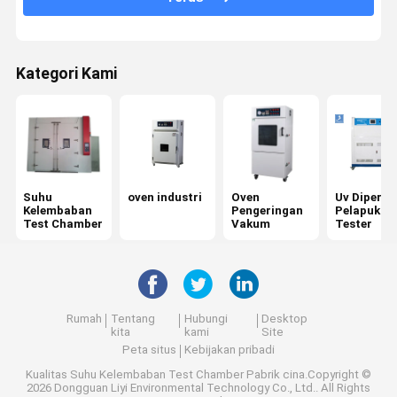
Kategori Kami
Suhu
oven industri
Oven
Uv Diperce
Kelembaban
Pengeringan
Pelapukan
Test Chamber
Vakum
Tester
Rumah
Tentang
Hubungi
Desktop
kita
kami
Site
Peta situs
Kebijakan pribadi
Kualitas
Suhu Kelembaban Test Chamber
Pabrik cina.Copyright ©
2026 Dongguan Liyi Environmental Technology Co., Ltd.. All Rights