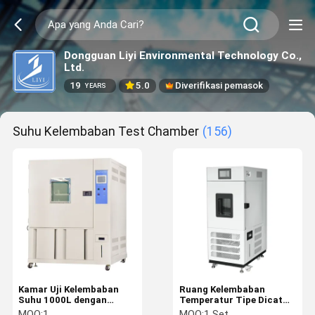
Dongguan Liyi Environmental Technology Co.,
Ltd.
19
5.0
Diverifikasi pemasok
YEARS
Suhu Kelembaban Test Chamber
(156)
Kamar Uji Kelembaban
Ruang Kelembaban
Suhu 1000L dengan
Temperatur Tipe Dicat
Refrigeran R404A
Sempit Dengan
MOQ:
1
MOQ:
1 Set