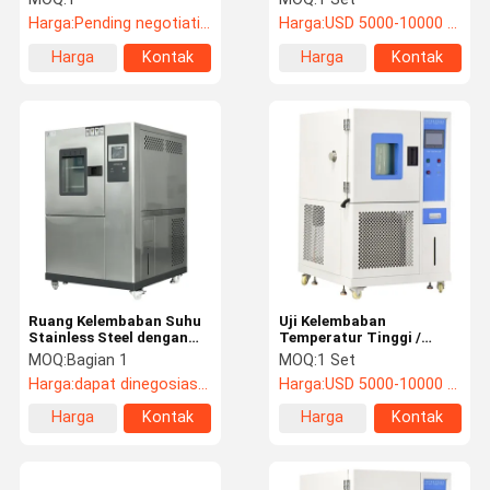
Pengontrol yang Dapat
Harga:
Pending negotiation
Harga:
USD 5000-10000 / 1 set
Diprogram
Harga
Kontak
Harga
Kontak
terbaik
terbaik
Ruang Kelembaban Suhu
Uji Kelembaban
Stainless Steel dengan
Temperatur Tinggi /
-70 ℃ hingga 180 ℃
Rendah Suhu -70 ℃ ~ 150
MOQ:
Bagian 1
MOQ:
1 Set
℃ Kompresor Tecumseh
Harga:
dapat dinegosiasikan
Harga:
USD 5000-10000 / 1 set
Harga
Kontak
Harga
Kontak
terbaik
terbaik