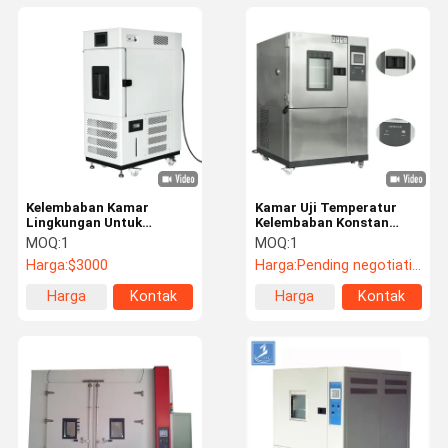
Kelembaban Kamar
Kamar Uji Temperatur
Lingkungan Untuk
Kelembaban Konstan
bengkel laboratorium dan
yang Dapat Diprogram
MOQ:
1
MOQ:
1
industri
-70 ℃ ~ 150 ℃
Harga:
$3000
Harga:
Pending negotiation
Harga
Kontak
Harga
Kontak
terbaik
terbaik