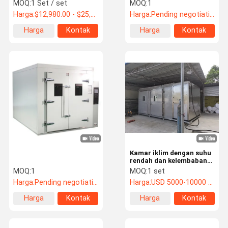
Berjalan Di ODM
Kabinet Kontrol Suhu
MOQ:
1 Set / set
MOQ:
1
Rendah Tinggi
Harga:
$12,980.00 - $25,880.00/ Set
Harga:
Pending negotiation
Harga
Kontak
Harga
Kontak
Tur Pabrik
Kontrol
Hubungi
Berita
terbaik
terbaik
Kualitas
Kami
Kasus
VR
Suhu Kelembaban Test Chamber
Kamar iklim dengan suhu
oven industri
rendah dan kelembaban
tinggi yang dapat
MOQ:
1
MOQ:
1 set
Oven Pengeringan Vakum
diprogram
Harga:
Pending negotiation
Harga:
USD 5000-10000 / 1 set
Uv Dipercepat Pelapukan Tester
Harga
Kontak
Harga
Kontak
terbaik
terbaik
Uji lingkungan Chamber