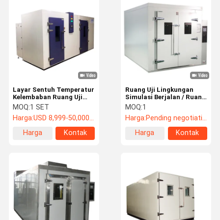
Mesin uji tarik
Universal mesin pengujian
plastik pengujian peralatan
peralatan pengujian karet
Layar Sentuh Temperatur
Ruang Uji Lingkungan
Ruang uji garam semprot
Kelembaban Ruang Uji
Simulasi Berjalan / Ruang
Iklim, Peralatan
Uji Kelembaban Suhu
MOQ:
1 SET
MOQ:
1
Pengujian Lingkungan
Paket pengujian peralatan
Harga:
USD 8,999-50,000/set
Harga:
Pending negotiation
Harga
Kontak
Harga
Kontak
alat uji kertas
terbaik
terbaik
pengujian peralatan tekstil
kekerasan pengujian mesin
Perekat Testing Equipment
Alat Ukur Optik