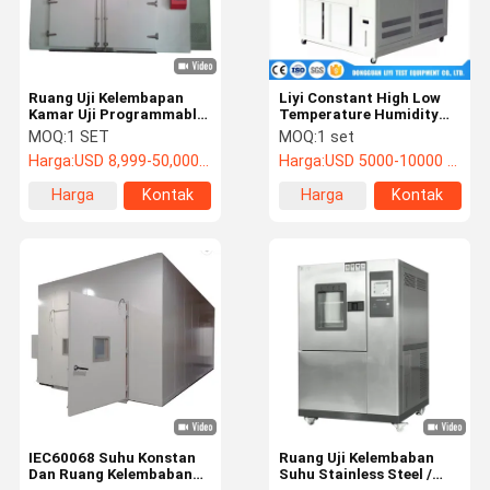
Ruang Uji Kelembapan
Liyi Constant High Low
Kamar Uji Programmable
Temperature Humidity
- Di Ruang Uji Lingkungan
Controlled Cabinets
MOQ:
1 SET
MOQ:
1 set
Simulasi
Dapat Diprogram
Harga:
USD 8,999-50,000/set
Harga:
USD 5000-10000 / 1 set
Harga
Kontak
Harga
Kontak
terbaik
terbaik
Rumah
Produk
Video
Tentang
Kami
IEC60068 Suhu Konstan
Ruang Uji Kelembaban
Dan Ruang Kelembaban
Suhu Stainless Steel /