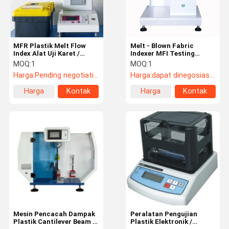
MFR Plastik Melt Flow
Melt - Blown Fabric
Index Alat Uji Karet /
Indexer MFI Testing
Mesin Uji Plastik
Machine Rentang Waktu
MOQ:
1
MOQ:
1
Pemotongan 1-999s
Harga:
Pending negotiation
Harga:
dapat dinegosiasikan
Adjustable
Harga
Kontak
Harga
Kontak
terbaik
terbaik
Rumah
Produk
Video
Tentang
Kami
Mesin Pencacah Dampak
Peralatan Pengujian
Plastik Cantilever Beam /
Plastik Elektronik /