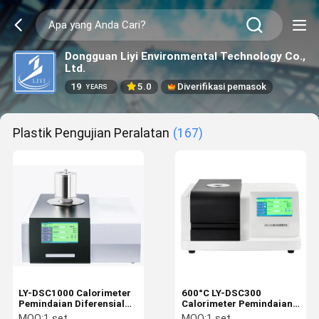
Dongguan Liyi Environmental Technology Co.,
Ltd.
19
5.0
Diverifikasi pemasok
YEARS
Plastik Pengujian Peralatan
(167)
LY-DSC1000 Calorimeter
600°C LY-DSC300
Pemindaian Diferensial
Calorimeter Pemindaian
Suhu 1150°C
Diferensial DSC
MOQ:
1 set
MOQ:
1 set