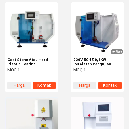
Cast Stone Atau Hard
220V 50HZ 0,1KW
Plastic Testing
Peralatan Pengujian
Equipment / Notch
Plastik, 180 Izod
MOQ:
1
MOQ:
1
Charpy Impact Tester
Pendulum Dampak Tester
Harga
Kontak
Harga
Kontak
terbaik
terbaik