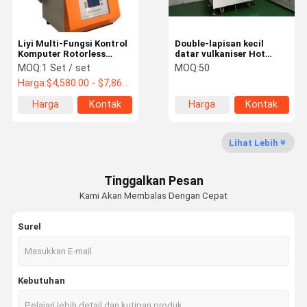
Termometer inframerah medis
Liyi Multi-Fungsi Kontrol
Double-lapisan kecil
Komputer Rotorless
datar vulkaniser Hot
Rubber Rheometer
press Mesin untuk Plastik
MOQ:
1 Set / set
MOQ:
50
Harga:
$4,580.00 - $7,860.00/ Set
Harga
Kontak
Harga
Kontak
terbaik
terbaik
Lihat Lebih
Tinggalkan Pesan
Kami Akan Membalas Dengan Cepat
Surel
Kebutuhan