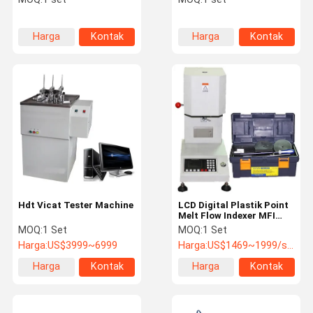
Harga
Kontak
Harga
Kontak
terbaik
terbaik
Hdt Vicat Tester Machine
LCD Digital Plastik Point
Melt Flow Indexer MFI
Tester
MOQ:
1 Set
MOQ:
1 Set
Harga:
US$3999~6999
Harga:
US$1469~1999/set
Harga
Kontak
Harga
Kontak
terbaik
terbaik