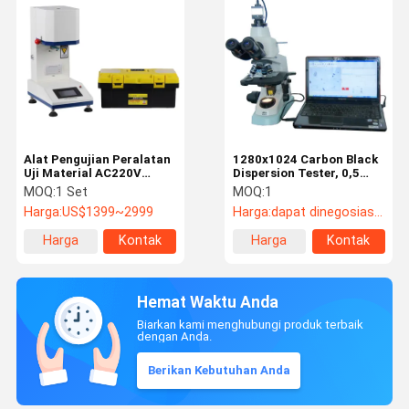
Alat Pengujian Peralatan
1280x1024 Carbon Black
Uji Material AC220V
Dispersion Tester, 0,5
Powerfull
Mikron Alat Uji Plastik
MOQ:
1 Set
MOQ:
1
Harga:
US$1399~2999
Harga:
dapat dinegosiasikan
Harga
Kontak
Harga
Kontak
terbaik
terbaik
Hemat Waktu Anda
Biarkan kami menghubungi produk terbaik
dengan Anda.
Berikan Kebutuhan Anda