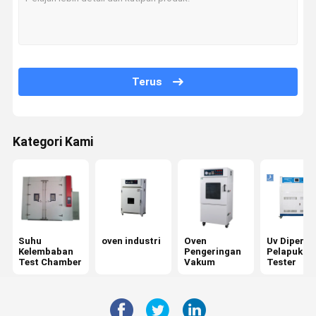
Terus
Kategori Kami
Suhu
oven industri
Oven
Uv Diperce
Kelembaban
Pengeringan
Pelapukan
Test Chamber
Vakum
Tester