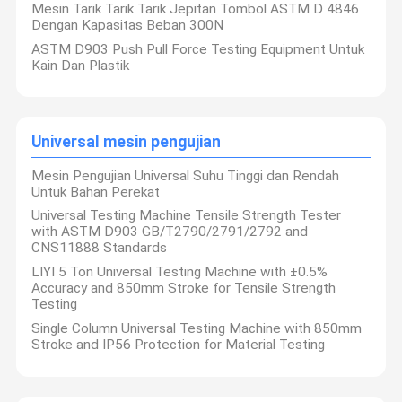
Mesin Tarik Tarik Tarik Jepitan Tombol ASTM D 4846
Dengan Kapasitas Beban 300N
ASTM D903 Push Pull Force Testing Equipment Untuk
Kain Dan Plastik
Universal mesin pengujian
Mesin Pengujian Universal Suhu Tinggi dan Rendah
Untuk Bahan Perekat
Universal Testing Machine Tensile Strength Tester
with ASTM D903 GB/T2790/2791/2792 and
CNS11888 Standards
LIYI 5 Ton Universal Testing Machine with ±0.5%
Accuracy and 850mm Stroke for Tensile Strength
Testing
Dongguan Liyi Environmental Technology Co., Ltd.
adalah
perusahaan berorientasi produksi yang didukung teknologi tinggi
Single Column Universal Testing Machine with 850mm
yang mengkhususkan diri dalam pengembangan, pembuatan,
Stroke and IP56 Protection for Material Testing
Rumah
Produk
Video
Tentang
pemasaran semua jenis peralatan lingkungan.Perusahaan kami
memiliki teknologi canggih, personel manajemen teknis yang
Kami
berpengalaman dan staf layanan profesional yang efisien,
manajemen kualitas yang baik dan sistem layanan purna jual
yang sempurna.