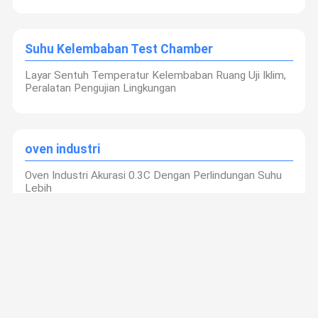
Suhu Kelembaban Test Chamber
Layar Sentuh Temperatur Kelembaban Ruang Uji Iklim,
Peralatan Pengujian Lingkungan
oven industri
Oven Industri Akurasi 0.3C Dengan Perlindungan Suhu
Lebih
Oven Pengeringan Vakum
Liyi 200 derajat suhu tinggi peralatan pengeringan
vakum dengan pompa ruang vakum oven