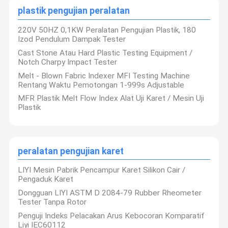
plastik pengujian peralatan
Untuk memperkuat kesadaran kualitas, sistem manajemen
yang sempurna, meningkatkan kredit produk, memenuhi
persyaratan pelanggan yang meningkat, perusahaan kami
220V 50HZ 0,1KW Peralatan Pengujian Plastik, 180
membawa sistem manajemen mutu internasional ISO9001:
Tur Pabrik
Kontrol
Hubungi
Berita
Izod Pendulum Dampak Tester
2015 dan memperoleh sertifikat: N0006997-1.
Kualitas
Kami
Cast Stone Atau Hard Plastic Testing Equipment /
Perusahaan kami akan terus berkembang, berinovasi dan terus
Notch Charpy Impact Tester
beriman.Kami menggabungkan dengan standar pengujian
internasional dan permintaan khusus pelanggan yang dapat
Melt - Blown Fabric Indexer MFI Testing Machine
membentuk spanduk baru dalam industri pengujian Cina.
Rentang Waktu Pemotongan 1-999s Adjustable
MFR Plastik Melt Flow Index Alat Uji Karet / Mesin Uji
Informasi
Kasus
VR
Plastik
Pabrik
Ukuran Pabrik
5.000-10.000 meter
Suhu Kelembaban Test Chamber
peralatan pengujian karet
oven industri
Negara / Wilayah
No.2, Jalan Zhifu,
Pabrik
LIYI Mesin Pabrik Pencampur Karet Silikon Cair /
Dongguan, Provins
Oven Pengeringan Vakum
Pengaduk Karet
Dongguan LIYI ASTM D 2084-79 Rubber Rheometer
Uv Dipercepat Pelapukan Tester
Tester Tanpa Rotor
Jumlah Jalur
Penguji Indeks Pelacakan Arus Kebocoran Komparatif
Uji lingkungan Chamber
8
Produksi
Liyi IEC60112