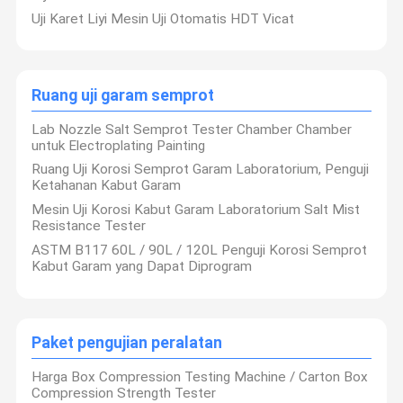
Uji Karet Liyi Mesin Uji Otomatis HDT Vicat
Mesin uji tarik
Manufaktur
Universal mesin pengujian
Layanan OEM Ditaw
Kontrak
Ruang uji garam semprot
plastik pengujian peralatan
Lab Nozzle Salt Semprot Tester Chamber Chamber
peralatan pengujian karet
Nilai Output
untuk Electroplating Painting
US $ 5 Juta - US $ 
Tahunan
Ruang Uji Korosi Semprot Garam Laboratorium, Penguji
Ruang uji garam semprot
Ketahanan Kabut Garam
Mesin Uji Korosi Kabut Garam Laboratorium Salt Mist
Paket pengujian peralatan
Resistance Tester
alat uji kertas
ASTM B117 60L / 90L / 120L Penguji Korosi Semprot
Kapasitas Produksi
Kabut Garam yang Dapat Diprogram
Tahunan
pengujian peralatan tekstil
Nama Pro
Kapasita
kekerasan pengujian mesin
duk
uksi
Paket pengujian peralatan
Perekat Testing Equipment
Harga Box Compression Testing Machine / Carton Box
Compression Strength Tester
Alat Ukur Optik