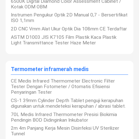
6500K Digital Diamond Color Assessment Cabinet /
Kotak ODM OBM
Instrumen Pengukur Optik 2D Manual 0,7 - Bersertifikat
ISO 1,1mm
2D CNC Vmm Alat Ukur Optik Dia 108mm CE Terdaftar
ASTM D1003 JIS K7105 Film Plastik Kaca Plastik
Light Transmittance Tester Haze Meter
Termometer inframerah medis
CE Medis Infrared Thermometer Electronic Filter
Tester Dengan Fotometer / Otomatis Efisiensi
Penyaringan Tester
CS-1 39mm Cylinder Depth Tablet penguji kerapuhan
digunakan untuk mendeteksi kerapuhan / abrasi tablet.
70L Medis Infrared Thermometer Presisi Biokimia
Pendingin BOD Didinginkan Inkubator
2m 4m Panjang Kerja Mesin Disinfeksi UV Sterilizer
Tunnel