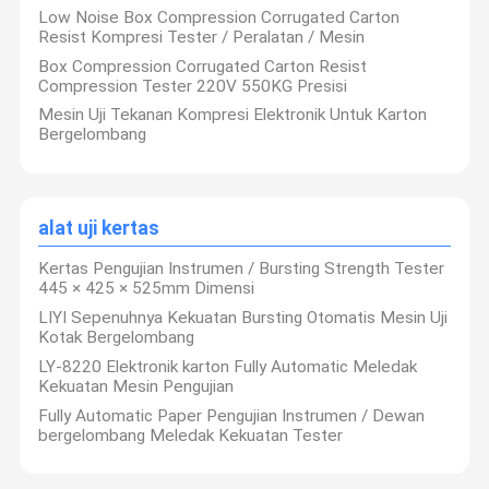
Kamar Lingkungan
Low Noise Box Compression Corrugated Carton
Resist Kompresi Tester / Peralatan / Mesin
Termometer inframerah medis
Mesin Uji UV
Box Compression Corrugated Carton Resist
Compression Tester 220V 550KG Presisi
Meredam Tungku
Mesin Uji Tekanan Kompresi Elektronik Untuk Karton
Bergelombang
Oven Industri / Oven Vak
Mesin Uji Universal
alat uji kertas
Kertas Pengujian Instrumen / Bursting Strength Tester
445 × 425 × 525mm Dimensi
LIYI Sepenuhnya Kekuatan Bursting Otomatis Mesin Uji
Kotak Bergelombang
LY-8220 Elektronik karton Fully Automatic Meledak
Kekuatan Mesin Pengujian
Fully Automatic Paper Pengujian Instrumen / Dewan
bergelombang Meledak Kekuatan Tester