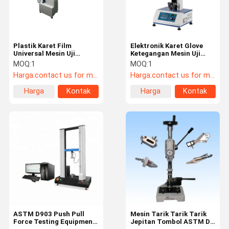
Plastik Karet Film
Elektronik Karet Glove
Universal Mesin Uji
Ketegangan Mesin Uji
Kekuatan Tarik Dengan
Tarik Dengan Angkatan
MOQ:
1
MOQ:
1
Listrik
Dan Tampilan
Harga:
contact us for more information
Harga:
contact us for more information
Pemanjangan
Harga
Kontak
Harga
Kontak
terbaik
terbaik
Rumah
Produk
Video
Tentang
Kami
ASTM D903 Push Pull
Mesin Tarik Tarik Tarik
Force Testing Equipment
Jepitan Tombol ASTM D