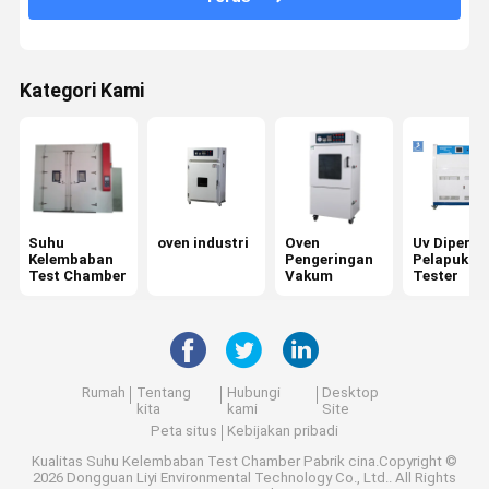
Kategori Kami
Suhu
oven industri
Oven
Uv Diperce
Kelembaban
Pengeringan
Pelapukan
Test Chamber
Vakum
Tester
Rumah
Tentang
Hubungi
Desktop
kita
kami
Site
Peta situs
Kebijakan pribadi
Kualitas
Suhu Kelembaban Test Chamber
Pabrik cina.Copyright ©
2026 Dongguan Liyi Environmental Technology Co., Ltd.. All Rights