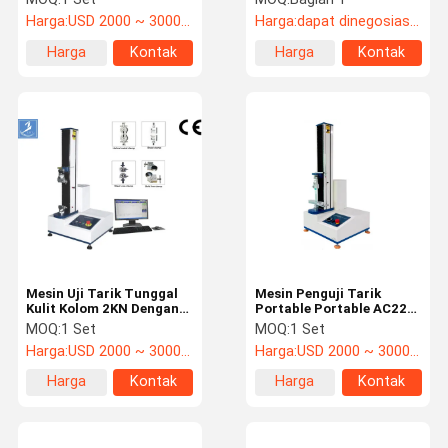
Harga:
USD 2000 ~ 3000/set
Harga:
dapat dinegosiasikan
Harga
Kontak
Harga
Kontak
terbaik
terbaik
Mesin Uji Tarik Tunggal
Mesin Penguji Tarik
Kulit Kolom 2KN Dengan
Portable Portable AC220
Display Mikrokomputer
V
MOQ:
1 Set
MOQ:
1 Set
Harga:
USD 2000 ~ 3000/set
Harga:
USD 2000 ~ 3000/set
Harga
Kontak
Harga
Kontak
terbaik
terbaik