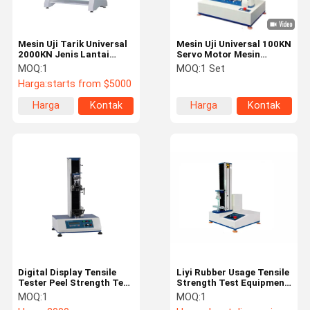
Termometer inframerah medis
Mesin Uji Tarik Universal
Mesin Uji Universal 100KN
2000KN Jenis Lantai
Servo Motor Mesin
Benchtop Kolom Kembar
kekuatan tarik Dengan
MOQ:
1
MOQ:
1 Set
Presisi 0,5
Harga:
starts from $5000
Harga
Kontak
Harga
Kontak
terbaik
terbaik
Digital Display Tensile
Liyi Rubber Usage Tensile
Tester Peel Strength Test
Strength Test Equipment
Equipment Untuk Plastik
Peel Testing Machine
MOQ:
1
MOQ:
1
Karet