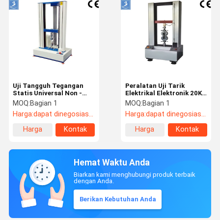
Uji Tangguh Tegangan
Peralatan Uji Tarik
Statis Universal Non -
Elektrikal Elektronik 20KN
Destructive Statis Tester
Komputerisasi 1kg - 100T
MOQ:
Bagian 1
MOQ:
Bagian 1
Harga:
dapat dinegosiasikan
Harga:
dapat dinegosiasikan
Harga
Kontak
Harga
Kontak
terbaik
terbaik
Hemat Waktu Anda
Biarkan kami menghubungi produk terbaik
dengan Anda.
Berikan Kebutuhan Anda