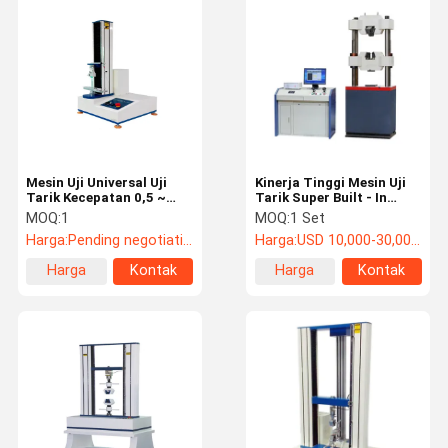
Mesin uji tarik
Universal mesin pengujian
plastik pengujian peralatan
peralatan pengujian karet
Mesin Uji Universal Uji
Kinerja Tinggi Mesin Uji
Ruang uji garam semprot
Tarik Kecepatan 0,5 ~
Tarik Super Built - In
1000mm / Min
Hydraulic Clamp
MOQ:
1
MOQ:
1 Set
Paket pengujian peralatan
Harga:
Pending negotiation
Harga:
USD 10,000-30,000/set
Harga
Kontak
Harga
Kontak
alat uji kertas
terbaik
terbaik
pengujian peralatan tekstil
kekerasan pengujian mesin
Perekat Testing Equipment
Alat Ukur Optik