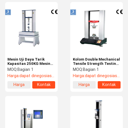
Mesin Uji Daya Tarik
Kolom Double Mechanical
Kapasitas 250KG Mesin
Tensile Strength Testing
Penguji Tarik Kabel
Machine AC220V Dengan
MOQ:
Bagian 1
MOQ:
Bagian 1
Listrik AC
Screw Precise Ball yang
Harga:
dapat dinegosiasikan
Harga:
dapat dinegosiasikan
Baik
Harga
Kontak
Harga
Kontak
terbaik
terbaik