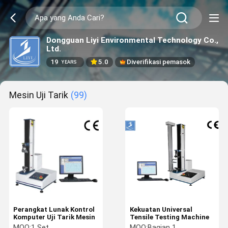
Dongguan Liyi Environmental Technology Co.,
Ltd.
19
5.0
Diverifikasi pemasok
YEARS
Mesin Uji Tarik
(99)
Perangkat Lunak Kontrol
Kekuatan Universal
Komputer Uji Tarik Mesin
Tensile Testing Machine
MOQ:
1 Set
MOQ:
Bagian 1