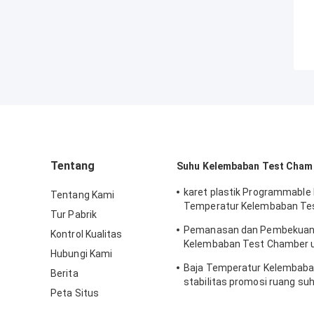
Tentang
Suhu Kelembaban Test Cham
karet plastik Programmable
Tentang Kami
Temperatur Kelembaban Te
Tur Pabrik
simulasi alami
Pemanasan dan Pembekuan
Kontrol Kualitas
Kelembaban Test Chamber 
Hubungi Kami
Laboratorium
Baja Temperatur Kelembab
Berita
stabilitas promosi ruang su
Peta Situs
kelembaban untuk elektroni