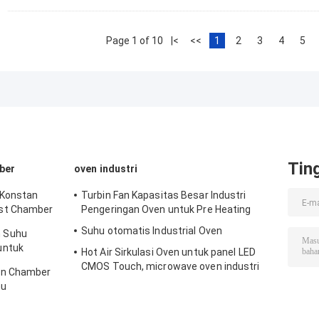
Page 1 of 10
|<
<<
1
2
3
4
5
Tin
ber
oven industri
 Konstan
Turbin Fan Kapasitas Besar Industri
st Chamber
Pengeringan Oven untuk Pre Heating
Suhu otomatis Industrial Oven
 Suhu
untuk
Hot Air Sirkulasi Oven untuk panel LED
CMOS Touch, microwave oven industri
an Chamber
hu
k