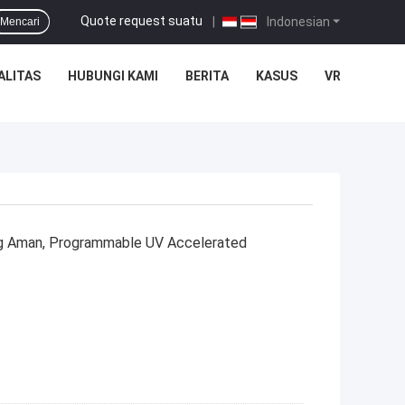
Quote request suatu
|
Indonesian
Mencari
ALITAS
HUBUNGI KAMI
BERITA
KASUS
VR
ang Aman, Programmable UV Accelerated