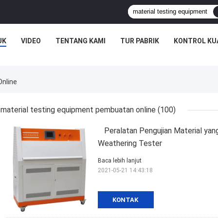
UK
VIDEO
TENTANG KAMI
TUR PABRIK
KONTROL KU
Online
material testing equipment pembuatan online
(100)
Peralatan Pengujian Material y
Weathering Tester
Baca lebih lanjut
2021-05-21 14:43:18
KONTAK