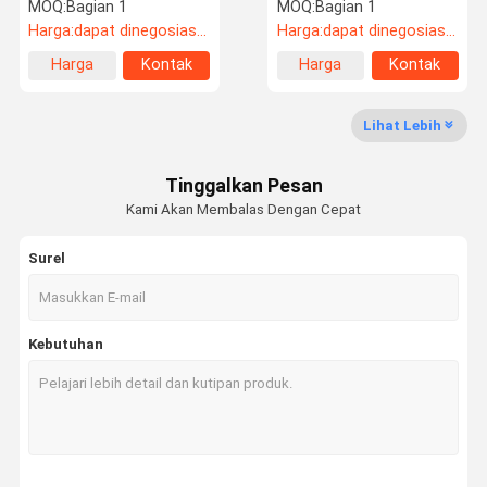
Komputerisasi
Penguji Tarik Kabel
MOQ:
Bagian 1
MOQ:
Bagian 1
Listrik AC
Harga:
dapat dinegosiasikan
Harga:
dapat dinegosiasikan
Harga
Kontak
Harga
Kontak
Tur Pabrik
Kontrol
Hubungi
Berita
terbaik
terbaik
Kualitas
Kami
Lihat Lebih
Tinggalkan Pesan
Kami Akan Membalas Dengan Cepat
Kasus
VR
Surel
Suhu Kelembaban Test Chamber
oven industri
Kebutuhan
Oven Pengeringan Vakum
Uv Dipercepat Pelapukan Tester
Uji lingkungan Chamber