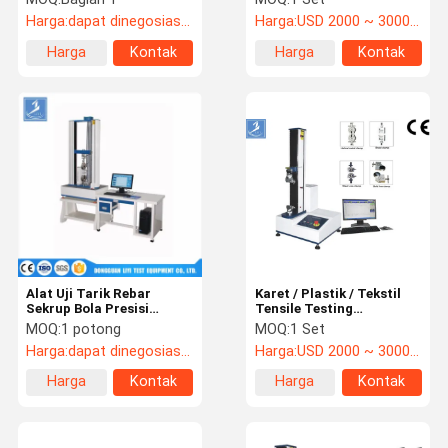
Kekuatan Tahan Rebar
Harga:
dapat dinegosiasikan
Harga:
USD 2000 ~ 3000/set
Harga
Kontak
Harga
Kontak
terbaik
terbaik
Alat Uji Tarik Rebar
Karet / Plastik / Tekstil
Sekrup Bola Presisi
Tensile Testing
Tinggi 50kn
Equipment Tear
MOQ:
1 potong
MOQ:
1 Set
Resistance ASTM D903
Harga:
dapat dinegosiasikan
Harga:
USD 2000 ~ 3000/set
Harga
Kontak
Harga
Kontak
terbaik
terbaik