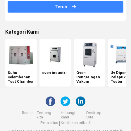
Terus
Mesin uji tarik
Universal mesin pengujian
Kategori Kami
plastik pengujian peralatan
peralatan pengujian karet
Ruang uji garam semprot
Paket pengujian peralatan
Suhu
oven industri
Oven
Uv Diperce
Kelembaban
Pengeringan
Pelapukan
alat uji kertas
Test Chamber
Vakum
Tester
pengujian peralatan tekstil
kekerasan pengujian mesin
Rumah
Tentang
Hubungi
Desktop
kita
kami
Site
Perekat Testing Equipment
Peta situs
Kebijakan pribadi
Alat Ukur Optik