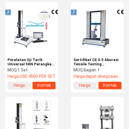
Peralatan Uji Tarik
Sertifikat CE 0.5 Akurasi
Universal 5KN Perangkat
Tensile Testing
Lunak Kontrol Komputer
Equipment Untuk
MOQ:
1 Set
MOQ:
Bagian 1
220V
Pengujian Universal
Harga:
USD 4500 PER SET
Harga:
dapat dinegosiasikan
Material
Harga
Kontak
Harga
Kontak
terbaik
terbaik