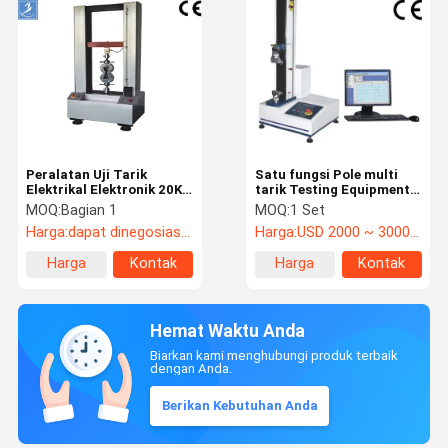
Peralatan Uji Tarik
Satu fungsi Pole multi
Elektrikal Elektronik 20KN
tarik Testing Equipment
Komputerisasi 1kg - 100T
70 kg 220 V 50/60 Hz
MOQ:
Bagian 1
MOQ:
1 Set
Harga:
dapat dinegosiasikan
Harga:
USD 2000 ~ 3000/set
Harga
Kontak
Harga
Kontak
terbaik
terbaik
Hemat Waktu Anda
Biarkan kami menghubungi produk terbaik
dengan Anda.
Berikan Kebutuhan Anda