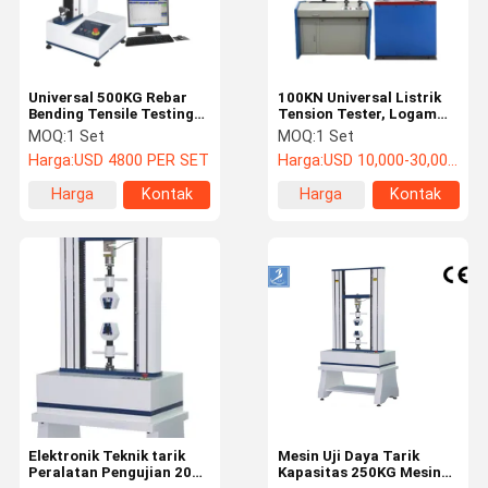
Universal 500KG Rebar
100KN Universal Listrik
Bending Tensile Testing
Tension Tester, Logam
Machine, Peralatan Uji
Tembaga Kawat Rebar
MOQ:
1 Set
MOQ:
1 Set
Tarik
Alat Uji Tarik
Harga:
USD 4800 PER SET
Harga:
USD 10,000-30,000/set
Harga
Kontak
Harga
Kontak
terbaik
terbaik
Rumah
Produk
Video
Tentang
Kami
Elektronik Teknik tarik
Mesin Uji Daya Tarik
Peralatan Pengujian 20kn
Kapasitas 250KG Mesin