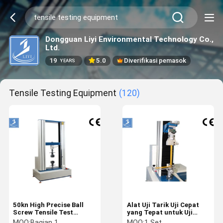
Dongguan Liyi Environmental Technology Co.,
Ltd.
19
5.0
Diverifikasi pemasok
YEARS
Tensile Testing Equipment
(120)
50kn High Precise Ball
Alat Uji Tarik Uji Cepat
Screw Tensile Test
yang Tepat untuk Uji
Equipment Untuk Uji
Tarik Universal
MOQ:
Bagian 1
MOQ:
1 Set