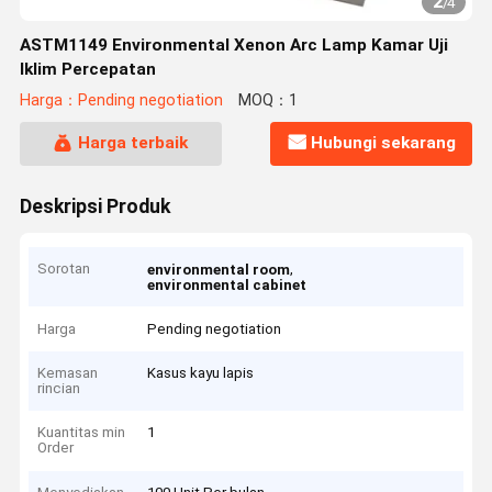
2
/
4
ASTM1149 Environmental Xenon Arc Lamp Kamar Uji
Iklim Percepatan
Harga：Pending negotiation
MOQ：1
Harga terbaik
Hubungi sekarang
Deskripsi Produk
Sorotan
,
environmental room
environmental cabinet
Harga
Pending negotiation
Kemasan
Kasus kayu lapis
rincian
Kuantitas min
1
Order