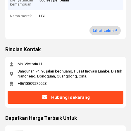
Menyediakan
300 set per bulan
kemampuan
Nama merek
LIYI
Lihat Lebih
Rincian Kontak
Ms. Victoria Li
Bangunan 74, 96 jalan kechuang, Pusat Inovasi Lianke, Distrik
Nancheng, Dongguan, Guangdong, Cina.
+8613809275028
Hubungi sekarang
Dapatkan Harga Terbaik Untuk