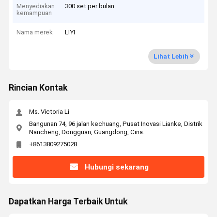
Menyediakan
300 set per bulan
kemampuan
Nama merek
LIYI
Lihat Lebih
Rincian Kontak
Ms. Victoria Li
Bangunan 74, 96 jalan kechuang, Pusat Inovasi Lianke, Distrik
Nancheng, Dongguan, Guangdong, Cina.
+8613809275028
Hubungi sekarang
Dapatkan Harga Terbaik Untuk