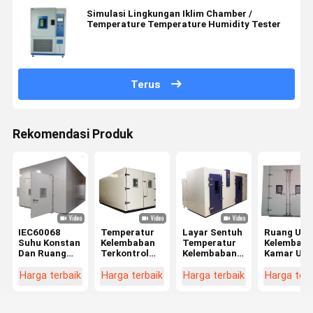
Simulasi Lingkungan Iklim Chamber /
Temperature Temperature Humidity Tester
Terus
Rekomendasi Produk
IEC60068
Temperatur
Layar Sentuh
Ruang Uji
Suhu Konstan
Kelembaban
Temperatur
Kelembapa
Dan Ruang
Terkontrol
Kelembaban
Kamar Uji
Kelembaban
Ruang
Ruang Uji
Programm
Berjalan Di
Lingkungan
Iklim,
- Di Ruang 
Harga terbaik
Harga terbaik
Harga terbaik
Harga terb
ODM
Berjalan -
Peralatan
Lingkunga
Dalam Warna
Pengujian
Simulasi
Abu-abu
Lingkungan