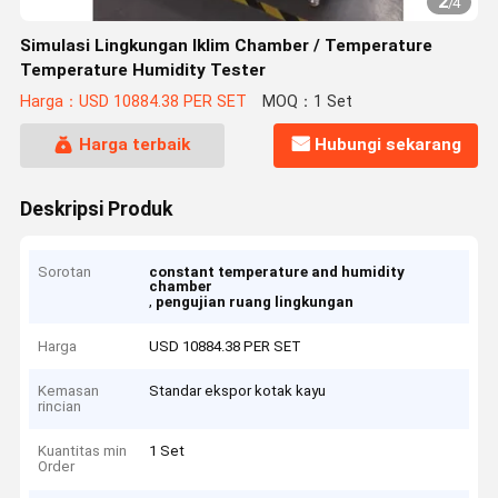
2
/
4
Simulasi Lingkungan Iklim Chamber / Temperature
Temperature Humidity Tester
Harga：USD 10884.38 PER SET
MOQ：1 Set
Harga terbaik
Hubungi sekarang
Deskripsi Produk
Sorotan
constant temperature and humidity
chamber
,
pengujian ruang lingkungan
Harga
USD 10884.38 PER SET
Kemasan
Standar ekspor kotak kayu
rincian
Kuantitas min
1 Set
Order