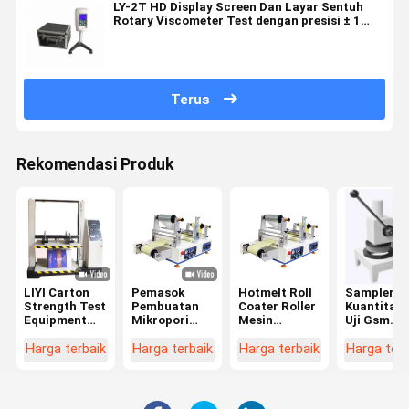
LY-2T HD Display Screen Dan Layar Sentuh
Rotary Viscometer Test dengan presisi ± 1
For110V / 60Hz atau 220V / 50Hz
Terus
Rekomendasi Produk
LIYI Carton
Pemasok
Hotmelt Roll
Sampler
Strength Test
Pembuatan
Coater Roller
Kuantitati
Equipment
Mikropori
Mesin
Uji Gsm
Mesin Uji
Medis Pita
Laminating
Kertas
Kompresi
Perekat
Kain Panas
Manual
Harga terbaik
Harga terbaik
Harga terbaik
Harga terb
Kotak Kertas
Mesin Hot
Meleleh
Melt Roll
Coating