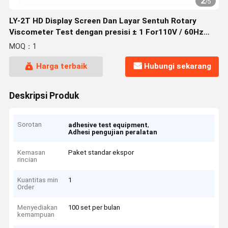
2
/
5
LY-2T HD Display Screen Dan Layar Sentuh Rotary
Viscometer Test dengan presisi ± 1 For110V / 60Hz
atau 220V / 50Hz
MOQ：1
Harga terbaik
Hubungi sekarang
Deskripsi Produk
Sorotan
,
adhesive test equipment
Adhesi pengujian peralatan
Kemasan
Paket standar ekspor
rincian
Kuantitas min
1
Order
Menyediakan
100 set per bulan
kemampuan