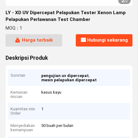
2
/
2
LY - XD UV Dipercepat Pelapukan Tester Xenon Lamp
Pelapukan Perlawanan Test Chamber
MOQ：1
Harga terbaik
Hubungi sekarang
Deskripsi Produk
Sorotan
,
pengujian uv dipercepat
mesin pelapukan dipercepat
Kemasan
kasus kayu
rincian
Kuantitas min
1
Order
Menyediakan
50 buah per bulan
kemampuan