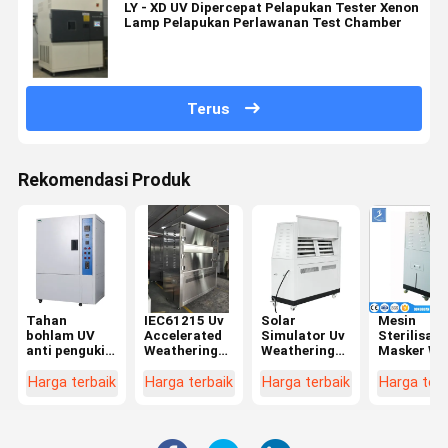
LY - XD UV Dipercepat Pelapukan Tester Xenon
Lamp Pelapukan Perlawanan Test Chamber
Terus
Rekomendasi Produk
Tahan
IEC61215 Uv
Solar
Mesin
bohlam UV
Accelerated
Simulator Uv
Sterilisasi
anti penguki
Weathering
Weathering
Masker Wa
penuaan
Tester, Mesin
Test Chamber
Stainless
penuaan
Uji Penuaan
Pengujian
Steel, Rua
Harga terbaik
Harga terbaik
Harga terbaik
Harga terb
dengan meja
4.0KW
Tekstil
Pelapukan
putar
Berpendingin
Dipercepa
Udara
200mm