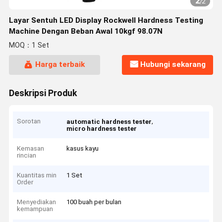
2
/
2
Layar Sentuh LED Display Rockwell Hardness Testing
Machine Dengan Beban Awal 10kgf 98.07N
MOQ：1 Set
Harga terbaik
Hubungi sekarang
Deskripsi Produk
Sorotan
,
automatic hardness tester
micro hardness tester
Kemasan
kasus kayu
rincian
Kuantitas min
1 Set
Order
Menyediakan
100 buah per bulan
kemampuan