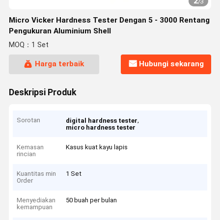
2
/
3
Micro Vicker Hardness Tester Dengan 5 - 3000 Rentang
Pengukuran Aluminium Shell
MOQ：1 Set
Harga terbaik
Hubungi sekarang
Deskripsi Produk
Sorotan
,
digital hardness tester
micro hardness tester
Kemasan
Kasus kuat kayu lapis
rincian
Kuantitas min
1 Set
Order
Menyediakan
50 buah per bulan
kemampuan