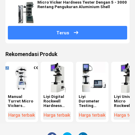
Micro Vicker Hardness Tester Dengan 5 - 3000
Rentang Pengukuran Aluminium Shell
Terus
Rekomendasi Produk
Manual
Liyi Digital
Liyi
Liyi Univer
Turret Micro
Rockwell
Durometer
Micro
Vickers
Hardness
Testing
Rockwell
Hardness
Test Machine
Machine
Hardness
Test
Harga
Harga Logam
Tester
Harga terbaik
Harga terbaik
Harga terbaik
Harga terb
Equipment
Rockwell
Plastik
Dengan Layar
Testing
Rockwell
LCD
Hardness
Hardness
Tester
Tester