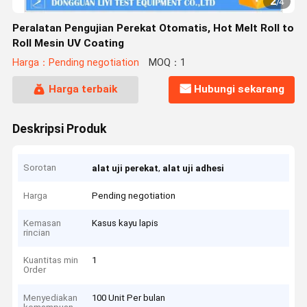
2
/
4
Peralatan Pengujian Perekat Otomatis, Hot Melt Roll to
Roll Mesin UV Coating
Harga：Pending negotiation
MOQ：1
Harga terbaik
Hubungi sekarang
Deskripsi Produk
Sorotan
,
alat uji perekat
alat uji adhesi
Harga
Pending negotiation
Kemasan
Kasus kayu lapis
rincian
Kuantitas min
1
Order
Menyediakan
100 Unit Per bulan