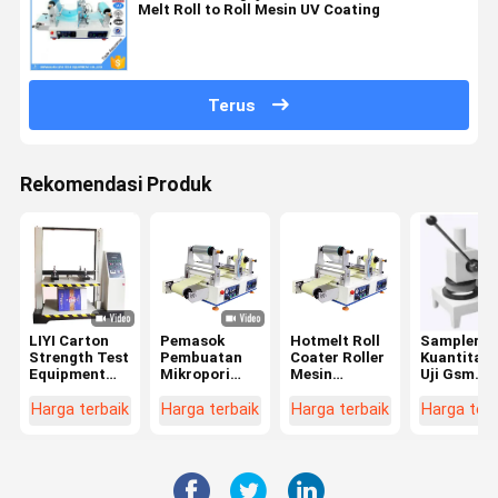
Melt Roll to Roll Mesin UV Coating
Terus
Rekomendasi Produk
LIYI Carton
Pemasok
Hotmelt Roll
Sampler
Strength Test
Pembuatan
Coater Roller
Kuantitati
Equipment
Mikropori
Mesin
Uji Gsm
Mesin Uji
Medis Pita
Laminating
Kertas
Kompresi
Perekat
Kain Panas
Manual
Harga terbaik
Harga terbaik
Harga terbaik
Harga terb
Kotak Kertas
Mesin Hot
Meleleh
Melt Roll
Coating