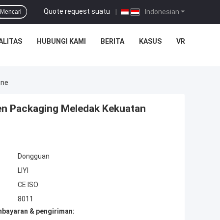
Quote request suatu
|
Indonesian
Mencari
ALITAS
HUBUNGI KAMI
BERITA
KASUS
VR
ine
len Packaging Meledak Kekuatan
Dongguan
LIYI
CE ISO
8011
mbayaran & pengiriman: