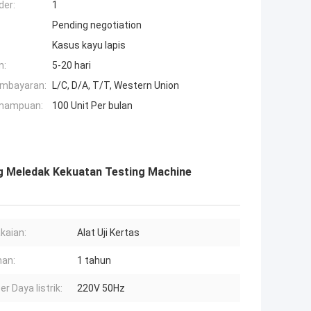
der:
1
Pending negotiation
Kasus kayu lapis
n:
5-20 hari
embayaran:
L/C, D/A, T/T, Western Union
mampuan:
100 Unit Per bulan
ng Meledak Kekuatan Testing Machine
kaian:
Alat Uji Kertas
an:
1 tahun
r Daya listrik:
220V 50Hz