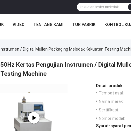
UK
VIDEO
TENTANG KAMI
TUR PABRIK
KONTROL KU
Instrumen / Digital Mullen Packaging Meledak Kekuatan Testing Mach
50Hz Kertas Pengujian Instrumen / Digital Mul
Testing Machine
Detail produk:
Tempat asal:
Nama merek:
Sertifikasi:
Nomor model:
Syarat-syarat pe