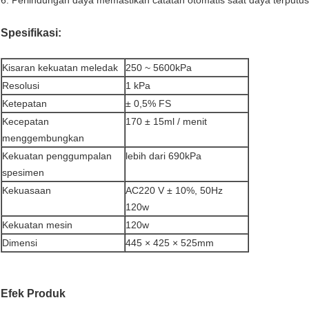
6. Perlindungan daya memastikan catatan otomatis saat daya terputus
Spesifikasi:
Kisaran kekuatan meledak
250 ~ 5600kPa
Resolusi
1 kPa
Ketepatan
± 0,5% FS
Kecepatan
170 ± 15ml / menit
menggembungkan
Kekuatan penggumpalan
lebih dari 690kPa
spesimen
Kekuasaan
AC220 V ± 10%, 50Hz
120w
Kekuatan mesin
120w
Dimensi
445 × 425 × 525mm
Efek Produk