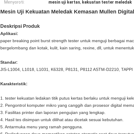
Menyoroti:
mesin uji kertas
,
kekuatan tester meledak
Mesin Uji Kekuatan Meledak Kemasan Mullen Digital
Deskripsi Produk
Aplikasi:
paper breaking point burst strength tester untuk menguji berbagai ma
bergelombang dan kotak, kulit, kain saring, rexine, dll, untuk menentu
Standar:
JIS-L1004, L1018, L1031, K6328, P8131, P8112 ASTM-D2210, TAPPI
Karakteristik:
1. tester kekuatan ledakan titik putus kertas berlaku untuk menguji ke
2. Pengontrol komputer mikro yang canggih dan prosesor digital memas
3. Fasilitas printer dan laporan pengujian yang lengkap.
4. Hasil tes disimpan untuk dilihat atau dicetak sesuai kebutuhan.
5. Antarmuka menu yang ramah pengguna.