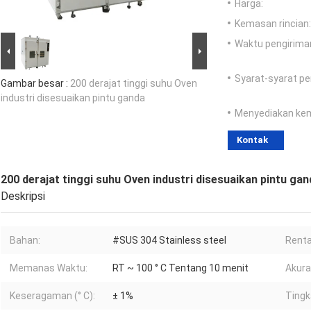
Harga:
Kemasan rincian:
Waktu pengirima
Syarat-syarat p
Gambar besar :
200 derajat tinggi suhu Oven
industri disesuaikan pintu ganda
Menyediakan ke
Kontak
200 derajat tinggi suhu Oven industri disesuaikan pintu gan
Deskripsi
Bahan:
#SUS 304 Stainless steel
Renta
Memanas Waktu:
RT ~ 100 ° C Tentang 10 menit
Akuras
Keseragaman (° C):
± 1%
Tingk