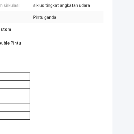
m sirkulasi:
siklus tingkat angkatan udara
Pintu ganda
kustom
ouble Pintu