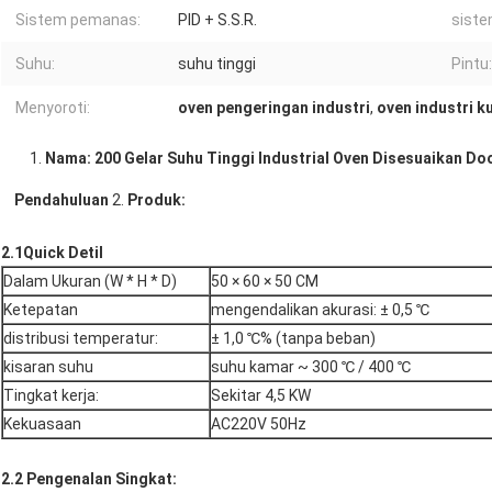
Sistem pemanas:
PID + S.S.R.
siste
Suhu:
suhu tinggi
Pintu:
Menyoroti:
oven pengeringan industri
,
oven industri 
Nama: 200 Gelar Suhu Tinggi Industrial Oven Disesuaikan Do
Pendahuluan
2.
Produk:
2.1Quick Detil
Dalam Ukuran (W * H * D)
50 × 60 × 50 CM
Ketepatan
mengendalikan akurasi: ± 0,5 ℃
distribusi temperatur:
± 1,0 ℃% (tanpa beban)
kisaran suhu
suhu kamar ~ 300 ℃ / 400 ℃
Tingkat kerja:
Sekitar 4,5 KW
Kekuasaan
AC220V 50Hz
2.2 Pengenalan Singkat: