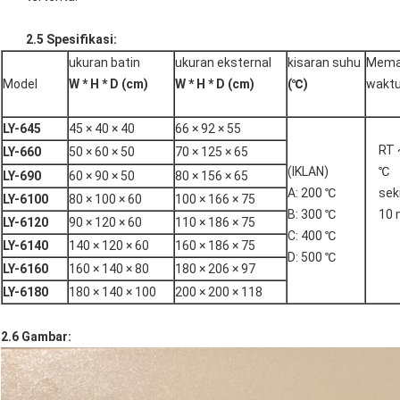
2.5
Spesifikasi:
ukuran batin
ukuran eksternal
kisaran suhu
Mema
Model
W * H * D (cm)
W * H * D (cm)
(℃)
wakt
LY-645
45 × 40 × 40
66 × 92 × 55
RT 
LY-660
50 × 60 × 50
70 × 125 × 65
(IKLAN)
℃
LY-690
60 × 90 × 50
80 × 156 × 65
A: 200 ℃
sek
LY-6100
80 × 100 × 60
100 × 166 × 75
B: 300 ℃
10 
LY-6120
90 × 120 × 60
110 × 186 × 75
C: 400 ℃
LY-6140
140 × 120 × 60
160 × 186 × 75
D: 500 ℃
LY-6160
160 × 140 × 80
180 × 206 × 97
LY-6180
180 × 140 × 100
200 × 200 × 118
2.6
Gambar: