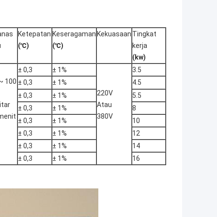
nas
Ketepatan
Keseragaman
Kekuasaan
Tingkat
u
(℃)
(℃)
kerja
(kw)
± 0,3
± 1%
3.5
~ 100
± 0,3
± 1%
4.5
220V
± 0,3
± 1%
5.5
itar
Atau
± 0,3
± 1%
8
menit
380V
± 0,3
± 1%
10
± 0,3
± 1%
12
± 0,3
± 1%
14
± 0,3
± 1%
16