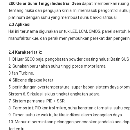
200 Gelar Suhu Tinggi Industrial Oven
dapat memberikan ruang t
tentang fisika dan pengujian kimia. Ini memasok pengontrol suhu p
platinum dengan suhu yang membuat suhu baik-distribusi.
2.3 Aplikasi:
Hal ini terutama digunakan untuk LED, LCM, CMOS, panel sentuh, le
manufaktur kue, dan perak menyembuhkan perekat dan pengerin
2.4 Karakteristik:
1. Di luar SECC baja, pengobatan powder coating halus; Batin SUS 
2. Gunakan baru tahan suhu tinggi poros motor lama
3 fan Turbine.
4. Silicone dipaksa ketat
5. perlindungan overtemperature, super beban sistem daya otoma
Sistem 6. Sirkulasi: siklus tingkat angkatan udara.
7. Sistem pemanas: PID + SSR
8. Termostat: PID kontrol mikro, suhu konstan otomatis, suhu c
9. Timer: suhu ke waktu, ketika indikasi alarm kegagalan daya.
10. Menurut permintaan pelanggan pencocokan jendela kaca dapa
tertentu.