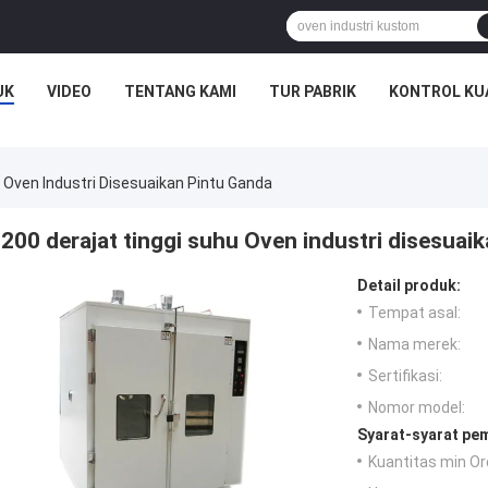
UK
VIDEO
TENTANG KAMI
TUR PABRIK
KONTROL KU
 Oven Industri Disesuaikan Pintu Ganda
200 derajat tinggi suhu Oven industri disesuai
Detail produk:
Tempat asal:
Nama merek:
Sertifikasi:
Nomor model:
Syarat-syarat pe
Kuantitas min Or