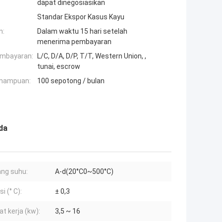
dapat dinegosiasikan
Standar Ekspor Kasus Kayu
n:
Dalam waktu 15 hari setelah
menerima pembayaran
embayaran:
L/C, D/A, D/P, T/T, Western Union, ,
tunai, escrow
mampuan:
100 sepotong / bulan
da
ng suhu:
A-d(20°C0~500°C)
i (° C):
± 0,3
at kerja (kw):
3,5 ~ 16