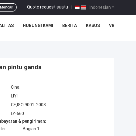
Quote request suatu
|
Indonesian
Mencari
ALITAS
HUBUNGI KAMI
BERITA
KASUS
VR
kan pintu ganda
Cina
LIYI
CE,ISO 9001: 2008
LY-660
mbayaran & pengiriman:
der:
Bagian 1