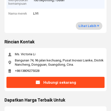
Menyediakan
100 sepotong / bulan
kemampuan
Nama merek
LIYI
Lihat Lebih
Rincian Kontak
Ms. Victoria Li
Bangunan 74, 96 jalan kechuang, Pusat Inovasi Lianke, Distrik
Nancheng, Dongguan, Guangdong, Cina.
+8613809275028
Hubungi sekarang
Dapatkan Harga Terbaik Untuk