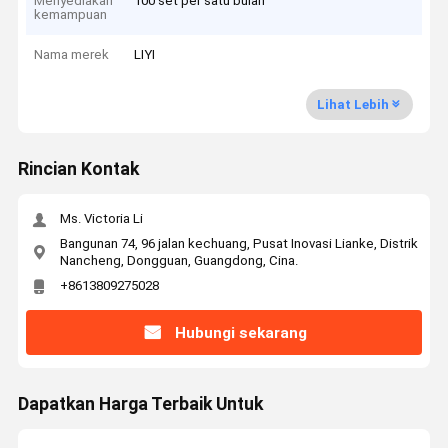
Menyediakan
100 set per satu bulan
kemampuan
Nama merek
LIYI
Lihat Lebih
Rincian Kontak
Ms. Victoria Li
Bangunan 74, 96 jalan kechuang, Pusat Inovasi Lianke, Distrik
Nancheng, Dongguan, Guangdong, Cina.
+8613809275028
Hubungi sekarang
Dapatkan Harga Terbaik Untuk