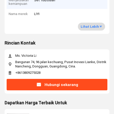
Menyediakan
Set 100/bulan
kemampuan
Nama merek
LIYI
Lihat Lebih
Rincian Kontak
Ms. Victoria Li
Bangunan 74, 96 jalan kechuang, Pusat Inovasi Lianke, Distrik
Nancheng, Dongguan, Guangdong, Cina.
+8613809275028
Hubungi sekarang
Dapatkan Harga Terbaik Untuk