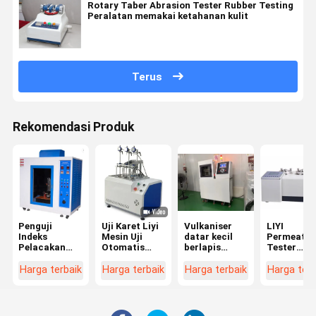
Rotary Taber Abrasion Tester Rubber Testing
Peralatan memakai ketahanan kulit
Terus
Rekomendasi Produk
Penguji
Uji Karet Liyi
Vulkaniser
LIYI
Indeks
Mesin Uji
datar kecil
Permeatio
Pelacakan
Otomatis
berlapis
Tester
Arus
HDT Vicat
ganda untuk
Plastics G
Kebocoran
Karet
Permeabili
Harga terbaik
Harga terbaik
Harga terbaik
Harga terb
Komparatif
Analyzer
Liyi IEC60112