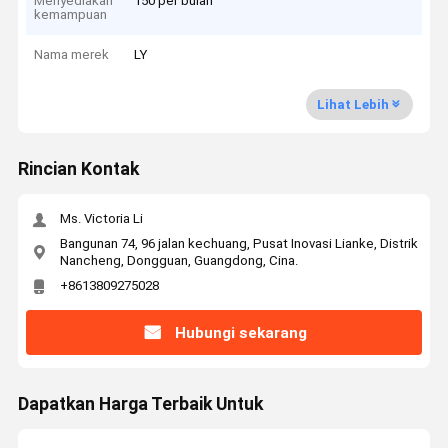
Menyediakan
150 per bulan
kemampuan
Nama merek
LY
Lihat Lebih
Rincian Kontak
Ms. Victoria Li
Bangunan 74, 96 jalan kechuang, Pusat Inovasi Lianke, Distrik
Nancheng, Dongguan, Guangdong, Cina.
+8613809275028
Hubungi sekarang
Dapatkan Harga Terbaik Untuk