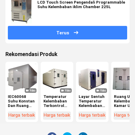
LCD Touch Screen Pengendali Programmable
Suhu Kelembaban iklim Chamber 225L
Terus
Rekomendasi Produk
IEC60068
Temperatur
Layar Sentuh
Ruang Uji
Suhu Konstan
Kelembaban
Temperatur
Kelembapa
Dan Ruang
Terkontrol
Kelembaban
Kamar Uji
Kelembaban
Ruang
Ruang Uji
Programm
Berjalan Di
Lingkungan
Iklim,
- Di Ruang 
Harga terbaik
Harga terbaik
Harga terbaik
Harga terb
ODM
Berjalan -
Peralatan
Lingkunga
Dalam Warna
Pengujian
Simulasi
Abu-abu
Lingkungan