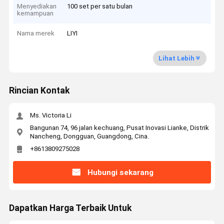
Menyediakan
100 set per satu bulan
kemampuan
Nama merek
LIYI
Lihat Lebih
Rincian Kontak
Ms. Victoria Li
Bangunan 74, 96 jalan kechuang, Pusat Inovasi Lianke, Distrik
Nancheng, Dongguan, Guangdong, Cina.
+8613809275028
Hubungi sekarang
Dapatkan Harga Terbaik Untuk