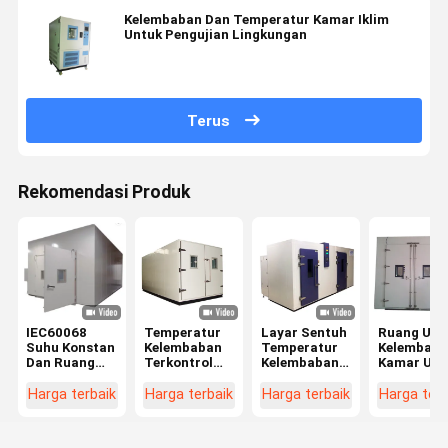
Kelembaban Dan Temperatur Kamar Iklim
Untuk Pengujian Lingkungan
Terus
Rekomendasi Produk
IEC60068
Temperatur
Layar Sentuh
Ruang Uji
Suhu Konstan
Kelembaban
Temperatur
Kelembapa
Dan Ruang
Terkontrol
Kelembaban
Kamar Uji
Kelembaban
Ruang
Ruang Uji
Programm
Berjalan Di
Lingkungan
Iklim,
- Di Ruang 
Harga terbaik
Harga terbaik
Harga terbaik
Harga terb
ODM
Berjalan -
Peralatan
Lingkunga
Dalam Warna
Pengujian
Simulasi
Abu-abu
Lingkungan