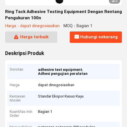
2
/
2
Ring Tack Adhesive Testing Equipment Dengan Rentang
Pengukuran 100n
Harga：dapat dinegosiasikan
MOQ：Bagian 1
Harga terbaik
Hubungi sekarang
Deskripsi Produk
Sorotan
,
adhesive test equipment
Adhesi pengujian peralatan
Harga
dapat dinegosiasikan
Kemasan
Standar Ekspor Kasus Kayu
rincian
Kuantitas min
Bagian 1
Order