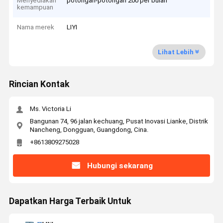
Menyediakan
potongan-potongan 200 per bulan
kemampuan
Nama merek
LIYI
Lihat Lebih
Rincian Kontak
Ms. Victoria Li
Bangunan 74, 96 jalan kechuang, Pusat Inovasi Lianke, Distrik
Nancheng, Dongguan, Guangdong, Cina.
+8613809275028
Hubungi sekarang
Dapatkan Harga Terbaik Untuk