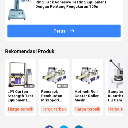
Ring Tack Adhesive Testing Equipment
Dengan Rentang Pengukuran 100n
Terus
Rekomendasi Produk
LIYI Carton
Pemasok
Hotmelt Roll
Sampler
Strength Test
Pembuatan
Coater Roller
Kuantitati
Equipment
Mikropori
Mesin
Uji Gsm
Mesin Uji
Medis Pita
Laminating
Kertas
Kompresi
Perekat
Kain Panas
Manual
Harga terbaik
Harga terbaik
Harga terbaik
Harga terb
Kotak Kertas
Mesin Hot
Meleleh
Melt Roll
Coating