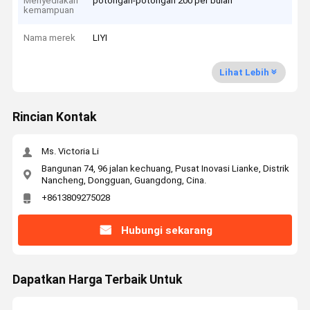
Menyediakan
potongan-potongan 200 per bulan
kemampuan
Nama merek
LIYI
Lihat Lebih
Rincian Kontak
Ms. Victoria Li
Bangunan 74, 96 jalan kechuang, Pusat Inovasi Lianke, Distrik
Nancheng, Dongguan, Guangdong, Cina.
+8613809275028
Hubungi sekarang
Dapatkan Harga Terbaik Untuk