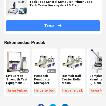
Tack Tape Kontrol Komputer Primer Loop
Tack Tester Kurang dari 1% Error
Terus
Rekomendasi Produk
LIYI Carton
Pemasok
Hotmelt Roll
Sampler
Strength Test
Pembuatan
Coater Roller
Kuantitati
Equipment
Mikropori
Mesin
Uji Gsm
Mesin Uji
Medis Pita
Laminating
Kertas
Kompresi
Perekat
Kain Panas
Manual
Harga terbaik
Harga terbaik
Harga terbaik
Harga terb
Kotak Kertas
Mesin Hot
Meleleh
Melt Roll
Coating