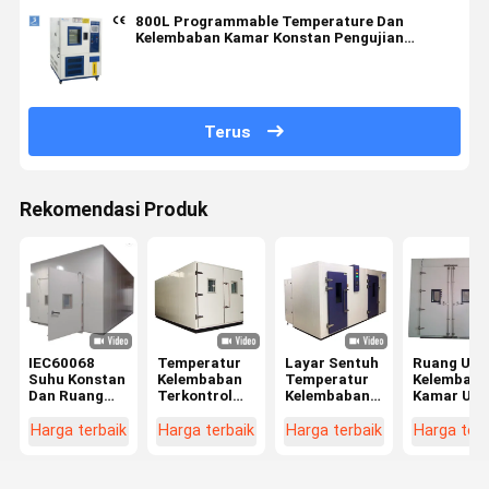
800L Programmable Temperature Dan
Kelembaban Kamar Konstan Pengujian
Lingkungan
Terus
Rekomendasi Produk
IEC60068
Temperatur
Layar Sentuh
Ruang Uji
Suhu Konstan
Kelembaban
Temperatur
Kelembapa
Dan Ruang
Terkontrol
Kelembaban
Kamar Uji
Kelembaban
Ruang
Ruang Uji
Programm
Berjalan Di
Lingkungan
Iklim,
- Di Ruang 
Harga terbaik
Harga terbaik
Harga terbaik
Harga terb
ODM
Berjalan -
Peralatan
Lingkunga
Dalam Warna
Pengujian
Simulasi
Abu-abu
Lingkungan