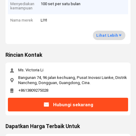
Menyediakan
100 set per satu bulan
kemampuan
Nama merek
LIYI
Lihat Lebih
Rincian Kontak
Ms. Victoria Li
Bangunan 74, 96 jalan kechuang, Pusat Inovasi Lianke, Distrik
Nancheng, Dongguan, Guangdong, Cina.
+8613809275028
Hubungi sekarang
Dapatkan Harga Terbaik Untuk