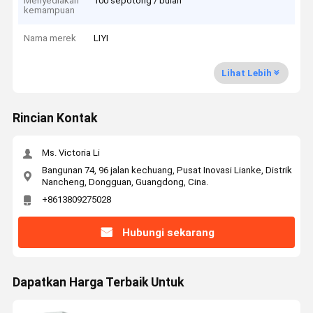
Menyediakan
100 sepotong / bulan
kemampuan
Nama merek
LIYI
Lihat Lebih
Rincian Kontak
Ms. Victoria Li
Bangunan 74, 96 jalan kechuang, Pusat Inovasi Lianke, Distrik
Nancheng, Dongguan, Guangdong, Cina.
+8613809275028
Hubungi sekarang
Dapatkan Harga Terbaik Untuk