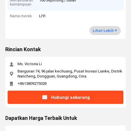
Menyediakan
100 sepotong / bulan
kemampuan
Nama merek
LIYI
Lihat Lebih
Rincian Kontak
Ms. Victoria Li
Bangunan 74, 96 jalan kechuang, Pusat Inovasi Lianke, Distrik
Nancheng, Dongguan, Guangdong, Cina.
+8613809275028
Hubungi sekarang
Dapatkan Harga Terbaik Untuk