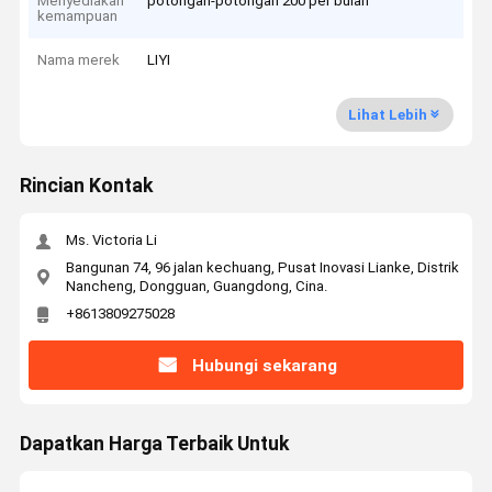
Menyediakan
potongan-potongan 200 per bulan
kemampuan
Nama merek
LIYI
Lihat Lebih
Rincian Kontak
Ms. Victoria Li
Bangunan 74, 96 jalan kechuang, Pusat Inovasi Lianke, Distrik
Nancheng, Dongguan, Guangdong, Cina.
+8613809275028
Hubungi sekarang
Dapatkan Harga Terbaik Untuk