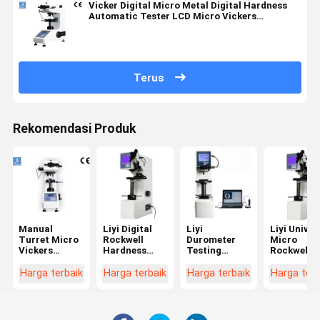
Vicker Digital Micro Metal Digital Hardness
Automatic Tester LCD Micro Vickers
Durometer
Terus
Rekomendasi Produk
Manual
Liyi Digital
Liyi
Liyi Univer
Turret Micro
Rockwell
Durometer
Micro
Vickers
Hardness
Testing
Rockwell
Hardness
Test Machine
Machine
Hardness
Test
Harga
Harga Logam
Tester
Harga terbaik
Harga terbaik
Harga terbaik
Harga terb
Equipment
Rockwell
Plastik
Dengan Layar
Testing
Rockwell
LCD
Hardness
Hardness
Tester
Tester