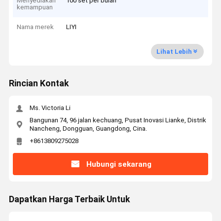
Menyediakan
100 set per bulan
kemampuan
Nama merek
LIYI
Lihat Lebih
Rincian Kontak
Ms. Victoria Li
Bangunan 74, 96 jalan kechuang, Pusat Inovasi Lianke, Distrik
Nancheng, Dongguan, Guangdong, Cina.
+8613809275028
Hubungi sekarang
Dapatkan Harga Terbaik Untuk