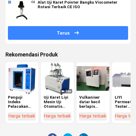
Alat Uji Karet Pointer Bangku Viscometer
Rotasi Terbaik CE ISO
Terus
Rekomendasi Produk
Penguji
Uji Karet Liyi
Vulkaniser
LIYI
Indeks
Mesin Uji
datar kecil
Permeatio
Pelacakan
Otomatis
berlapis
Tester
Arus
HDT Vicat
ganda untuk
Plastics G
Kebocoran
Karet
Permeabili
Harga terbaik
Harga terbaik
Harga terbaik
Harga terb
Komparatif
Analyzer
Liyi IEC60112