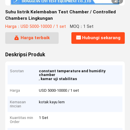
2
/
2
Suhu listrik Kelembaban Test Chamber / Controlled
Chambers Lingkungan
Harga：USD 5000-10000 / 1 set
MOQ：1 Set
Harga terbaik
Hubungi sekarang
Deskripsi Produk
Sorotan
constant temperature and humidity
chamber
,
kamar uji stabilitas
Harga
USD 5000-10000 / 1 set
Kemasan
kotak kayu lem
rincian
Kuantitas min
1 Set
Order