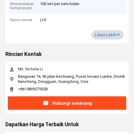
Menyediakan
100 set per satu bulan
kemampuan
Nama merek
LIYI
Lihat Lebih
Rincian Kontak
Ms. Victoria Li
Bangunan 74, 96 jalan kechuang, Pusat Inovasi Lianke, Distrik
Nancheng, Dongguan, Guangdong, Cina.
+8613809275028
Hubungi sekarang
Dapatkan Harga Terbaik Untuk