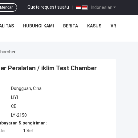
Quote request suatu
|
Indonesian
Mencari
ALITAS
HUBUNGI KAMI
BERITA
KASUS
VR
 Chamber
r Peralatan / iklim Test Chamber
Dongguan, Cina
LIYI
CE
LY-2150
mbayaran & pengiriman:
der:
1 Set