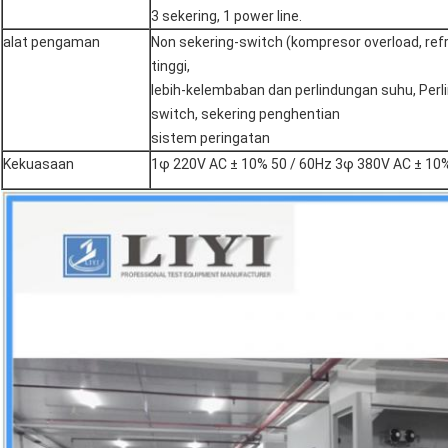
3 sekering, 1 power line.
alat pengaman
Non sekering-switch (kompresor overload, ref
tinggi,
lebih-kelembaban dan perlindungan suhu, Per
switch, sekering penghentian
sistem peringatan
Kekuasaan
1φ 220V AC ± 10% 50 / 60Hz 3φ 380V AC ± 10%