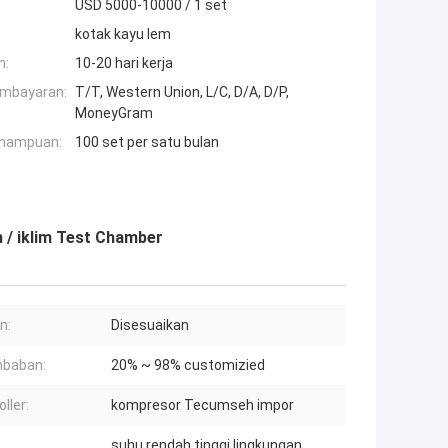
USD 5000-10000 / 1 set
kotak kayu lem
n:
10-20 hari kerja
embayaran:
T/T, Western Union, L/C, D/A, D/P,
MoneyGram
mampuan:
100 set per satu bulan
 / iklim Test Chamber
n:
Disesuaikan
mbaban:
20% ~ 98% customizied
ller:
kompresor Tecumseh impor
suhu rendah tinggi lingkungan