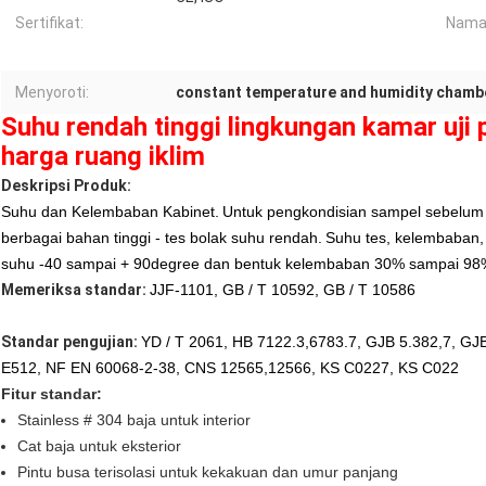
Sertifikat:
Nama
Menyoroti:
constant temperature and humidity chamb
Suhu rendah tinggi lingkungan kamar uji 
harga ruang iklim
Deskripsi Produk:
Suhu dan Kelembaban Kabinet.
Untuk pengkondisian sampel sebelum 
berbagai bahan tinggi - tes bolak suhu rendah.
Suhu tes, kelembaban,
suhu -40 sampai + 90degree dan bentuk kelembaban 30% sampai 98
Memeriksa standar:
JJF-1101, GB / T 10592, GB / T 10586
Standar pengujian:
YD / T 2061, HB 7122.3,6783.7, GJB 5.382,7, GJ
E512, NF EN 60068-2-38, CNS 12565,12566, KS C0227, KS C022
Fitur standar:
Stainless # 304 baja untuk interior
Cat baja untuk eksterior
Pintu busa terisolasi untuk kekakuan dan umur panjang