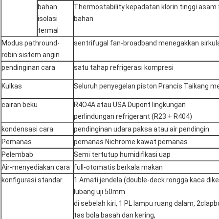
bahan
Thermostability kepadatan klorin tinggi asam 
isolasi
bahan
termal
Modus pathround-
sentrifugal fan-broadband menegakkan sirkul
robin sistem angin
pendinginan cara
satu tahap refrigerasi kompresi
Kulkas
Seluruh penyegelan piston Prancis Taikang 
cairan beku
R4O4A atau USA Dupont lingkungan
perlindungan refrigerant (R23 + R404)
kondensasi cara
pendinginan udara paksa atau air pendingin
Pemanas
pemanas Nichrome kawat pemanas
Pelembab
Semi tertutup humidifikasi uap
Air-menyediakan cara
full-otomatis berkala makan
konfigurasi standar
1 Amati jendela (double-deck rongga kaca dike
lubang uji 50mm
di sebelah kiri, 1 PL lampu ruang dalam, 2clapb
tas bola basah dan kering,