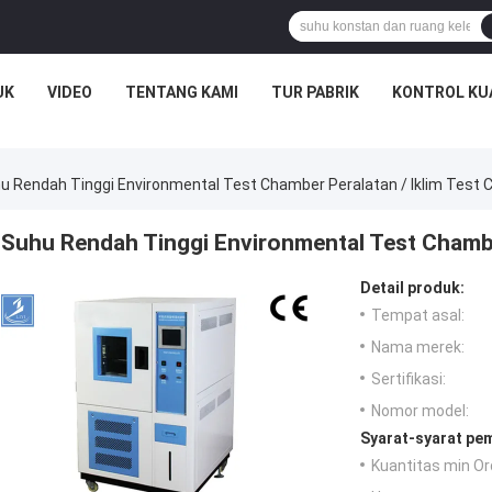
UK
VIDEO
TENTANG KAMI
TUR PABRIK
KONTROL KU
u Rendah Tinggi Environmental Test Chamber Peralatan / Iklim Test
Suhu Rendah Tinggi Environmental Test Chambe
Detail produk:
Tempat asal:
Nama merek:
Sertifikasi:
Nomor model:
Syarat-syarat pe
Kuantitas min Or