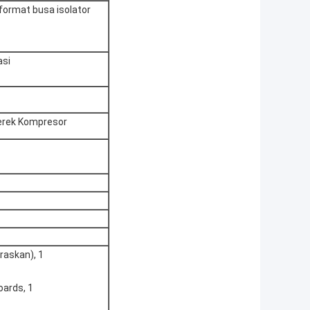
format busa isolator
asi
merek Kompresor
raskan), 1
oards, 1