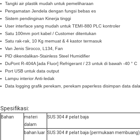
Tangki air plastik mudah untuk pemeliharaan
Pengamatan Jendela dengan fungsi bebas es
Sistem pendinginan Kinerja tinggi
User interface yang mudah untuk TEMI-880 PLC kontroler
Satu 100mm port kabel / Customer ditentukan
Satu rak-rak, 10 Kg memuat & 4 kastor termasuk
Van Jenis Sirocco, L134, Fan
PID dikendalikan-Stainless Steel Humidifier
DuPont R-404A [ada Fluor] Refrigerant / 23 untuk di bawah -40 ° C
Port USB untuk data output
Lampu interior Anti-ledak
Data logging grafik perekam, perekam paperless disimpan data da
Spesifikasi:
Bahan
materi
SUS 304 # pelat baja
dalam
bahan luar
SUS 304 # pelat baja (permukaan membuang)