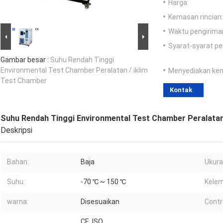
Harga:
Kemasan rincian:
Waktu pengirima
Syarat-syarat p
Gambar besar :
Suhu Rendah Tinggi
Environmental Test Chamber Peralatan / iklim
Menyediakan ke
Test Chamber
Kontak
Suhu Rendah Tinggi Environmental Test Chamber Peralatan
Deskripsi
Bahan:
Baja
Ukura
Suhu:
-70 ℃ ~ 150 ℃
Kele
warna:
Disesuaikan
Contro
CE, ISO