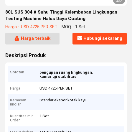
2
/
2
80L SUS 304 # Suhu Tinggi Kelembaban Lingkungan
Testing Machine Halus Daya Coating
Harga：USD 4725 PER SET
MOQ：1 Set
Harga terbaik
Hubungi sekarang
Deskripsi Produk
Sorotan
,
pengujian ruang lingkungan
kamar uji stabilitas
Harga
USD 4725 PER SET
Kemasan
Standar ekspor kotak kayu
rincian
Kuantitas min
1 Set
Order