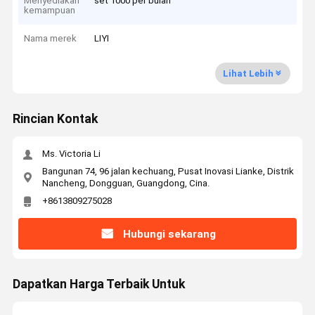
Menyediakan
set 1000 per bulan
kemampuan
Nama merek
LIYI
Lihat Lebih
Rincian Kontak
Ms. Victoria Li
Bangunan 74, 96 jalan kechuang, Pusat Inovasi Lianke, Distrik
Nancheng, Dongguan, Guangdong, Cina.
+8613809275028
Hubungi sekarang
Dapatkan Harga Terbaik Untuk