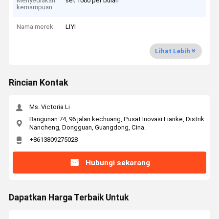
Menyediakan
set 1000 per bulan
kemampuan
Nama merek
LIYI
Lihat Lebih
Rincian Kontak
Ms. Victoria Li
Bangunan 74, 96 jalan kechuang, Pusat Inovasi Lianke, Distrik
Nancheng, Dongguan, Guangdong, Cina.
+8613809275028
Hubungi sekarang
Dapatkan Harga Terbaik Untuk