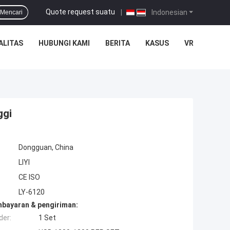
Quote request suatu
|
Indonesian
Mencari
ALITAS
HUBUNGI KAMI
BERITA
KASUS
VR
ggi
Dongguan, China
LIYI
CE ISO
LY-6120
mbayaran & pengiriman:
der:
1 Set