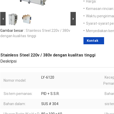
Harga:
Kemasan rincian:
Waktu pengirima
Syarat-syarat p
Gambar besar :
Stainless Steel 220v / 380v
Menyediakan ke
dengan kualitas tinggi
Kontak
Stainless Steel 220v / 380v dengan kualitas tinggi
Deskripsi
LY-6120
Kece
Nomor model:
Peman
Sistem pemanas:
PID + S.S.R.
Bahan
Bahan dalam:
SUS # 304
siste