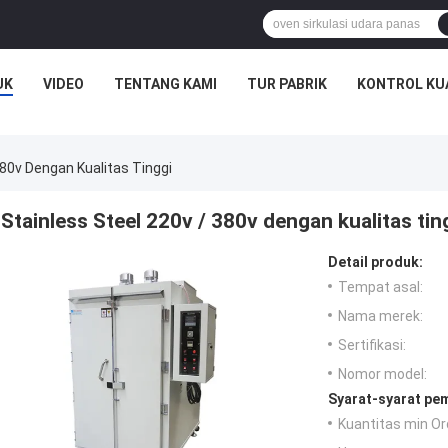
UK
VIDEO
TENTANG KAMI
TUR PABRIK
KONTROL KU
380v Dengan Kualitas Tinggi
Stainless Steel 220v / 380v dengan kualitas tin
Detail produk:
Tempat asal:
Nama merek:
Sertifikasi:
Nomor model:
Syarat-syarat pe
Kuantitas min Or