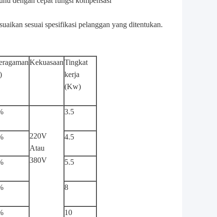
suhu dengan cepat fungsi kompensasi
aikan sesuai spesifikasi pelanggan yang ditentukan.
eragaman
Kekuasaan
Tingkat
)
kerja
(Kw)
%
3.5
220V
%
4.5
Atau
380V
%
5.5
%
8
%
10