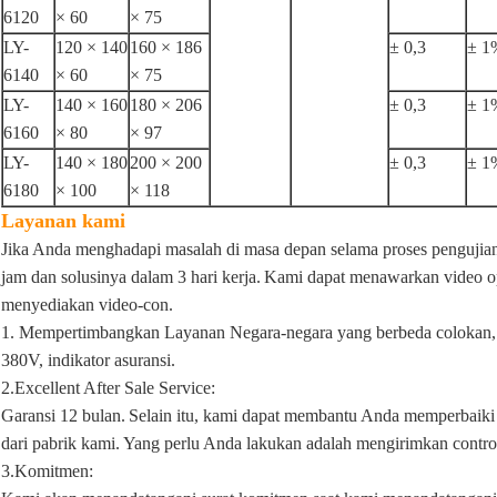
6120
× 60
× 75
LY-
120 × 140
160 × 186
± 0,3
± 1
6140
× 60
× 75
LY-
140 × 160
180 × 206
± 0,3
± 1
6160
× 80
× 97
LY-
140 × 180
200 × 200
± 0,3
± 1
6180
× 100
× 118
Layanan kami
Jika Anda menghadapi masalah di masa depan selama proses pengujia
jam dan solusinya dalam 3 hari kerja.
Kami dapat menawarkan video ope
menyediakan video-con.
1. Mempertimbangkan Layanan Negara-negara yang berbeda colokan,
380V, indikator asuransi.
2.Excellent After Sale Service:
Garansi 12 bulan.
Selain itu, kami dapat membantu Anda memperbaiki
dari pabrik kami.
Yang perlu Anda lakukan adalah mengirimkan contro
3.Komitmen: