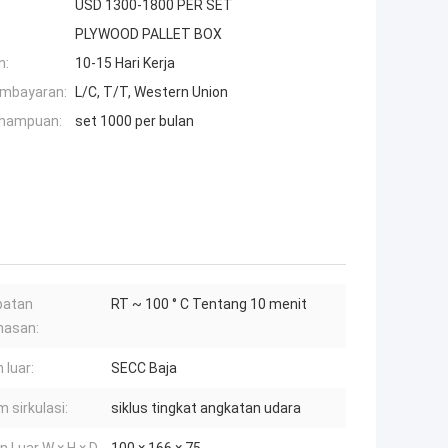
USD 1300-1800 PER SET
PLYWOOD PALLET BOX
n:
10-15 Hari Kerja
embayaran:
L/C, T/T, Western Union
mampuan:
set 1000 per bulan
patan
RT ~ 100 ° C Tentang 10 menit
asan:
 luar:
SECC Baja
m sirkulasi:
siklus tingkat angkatan udara