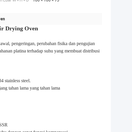
n Luar W × H × D
100 × 166 × 75
ven
ir Drying Oven
 awal, pengeringan, perubahan fisika dan pengujian
tahanan platina terhadap suhu yang membuat distribusi
 stainless steel.
njang tahan lama yang tahan lama
+ SSR