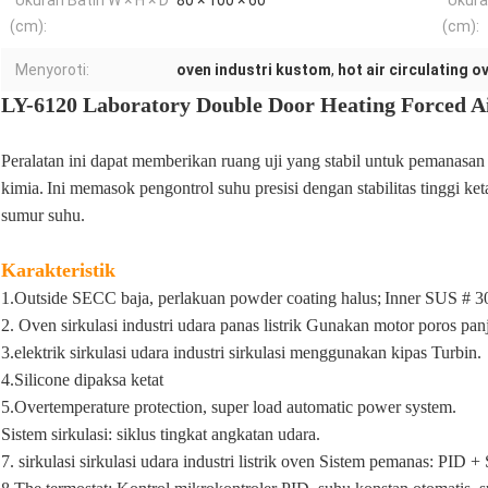
Ukuran Batin W × H × D
80 × 100 × 60
Ukura
(cm):
(cm):
Menyoroti:
oven industri kustom
,
hot air circulating o
LY-6120 Laboratory Double Door Heating Forced A
Peralatan ini dapat memberikan ruang uji yang stabil untuk pemanasan
kimia.
Ini memasok pengontrol suhu presisi dengan stabilitas tinggi ke
sumur suhu.
Karakteristik
1.Outside SECC baja, perlakuan powder coating halus;
Inner SUS # 304
2. Oven sirkulasi industri udara panas listrik Gunakan motor poros pa
3.elektrik sirkulasi udara industri sirkulasi menggunakan kipas Turbin.
4.Silicone dipaksa ketat
5.Overtemperature protection, super load automatic power system.
Sistem sirkulasi: siklus tingkat angkatan udara.
7. sirkulasi sirkulasi udara industri listrik oven Sistem pemanas: PID 