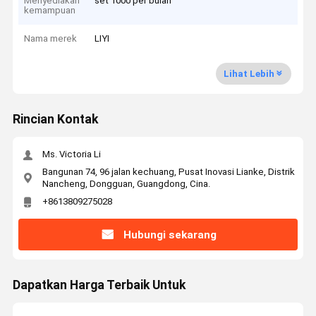
Menyediakan
set 1000 per bulan
kemampuan
Nama merek
LIYI
Lihat Lebih
Rincian Kontak
Ms. Victoria Li
Bangunan 74, 96 jalan kechuang, Pusat Inovasi Lianke, Distrik
Nancheng, Dongguan, Guangdong, Cina.
+8613809275028
Hubungi sekarang
Dapatkan Harga Terbaik Untuk