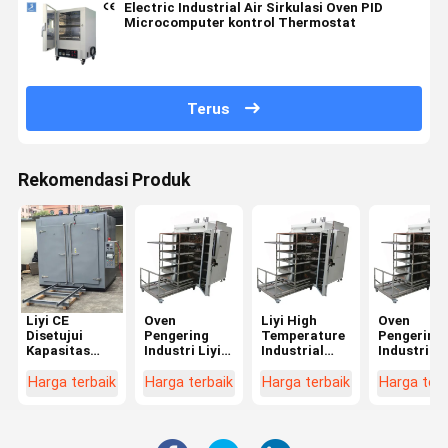
Electric Industrial Air Sirkulasi Oven PID
Microcomputer kontrol Thermostat
Terus
Rekomendasi Produk
Liyi CE
Oven
Liyi High
Oven
Disetujui
Pengering
Temperature
Pengering
Kapasitas
Industri Liyi
Industrial
Industri
Besar Akurasi
220V Akurasi
Forced
Listrik
Tinggi 300
Tinggi 300-
Circulation
Sirkulasi
Harga terbaik
Harga terbaik
Harga terbaik
Harga terb
Derajat
400C Oven
Electric Blast
Udara Pan
Standar
Suhu Tinggi
Drying Oven
Oven Curi
Kustom
Bertenaga
untuk Led
Suhu Ting
Industri Lab
Mesin dengan
Carbon Fiber
yang