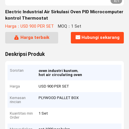
1
/
1
Electric Industrial Air Sirkulasi Oven PID Microcomputer
kontrol Thermostat
Harga：USD 900 PER SET
MOQ：1 Set
Harga terbaik
Hubungi sekarang
Deskripsi Produk
Sorotan
,
oven industri kustom
hot air circulating oven
Harga
USD 900 PER SET
Kemasan
PLYWOOD PALLET BOX
rincian
Kuantitas min
1 Set
Order