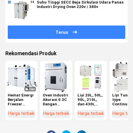
Suhu Tinggi SECC Baja Sirkulasi Udara Panas
Industri Drying Oven 220v / 380v
Terus
Rekomendasi Produk
Hemat Energi
Oven Industri
Liyi 20L, 50L,
Liyi Tunne
Berjalan
Akurasi 0.3C
90L, 210L,
type
Freezer
Dengan
dan 430L
Continuou
Tester Suhu
Perlindungan
Programmable
Hot Air
Dan
Suhu Lebih
Lab Use
Conveying
Harga terbaik
Harga terbaik
Harga terbaik
Harga terb
Kelembaban
Vacuum Oven
Dryer Curi
Lab Kustom
Vacuum
Oven
Vakum Putih
Drying Oven
Conveyor B
Dengan Baja
With Vacuum
Type Hot A