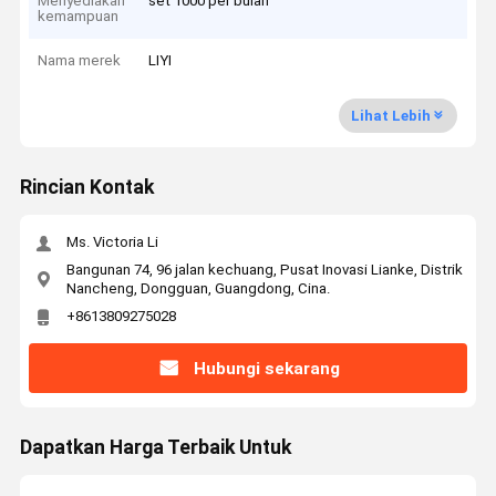
Menyediakan
set 1000 per bulan
kemampuan
Nama merek
LIYI
Lihat Lebih
Rincian Kontak
Ms. Victoria Li
Bangunan 74, 96 jalan kechuang, Pusat Inovasi Lianke, Distrik
Nancheng, Dongguan, Guangdong, Cina.
+8613809275028
Hubungi sekarang
Dapatkan Harga Terbaik Untuk