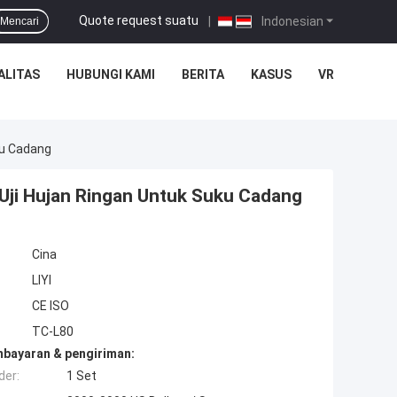
Quote request suatu
|
Indonesian
Mencari
ALITAS
HUBUNGI KAMI
BERITA
KASUS
VR
ku Cadang
 Uji Hujan Ringan Untuk Suku Cadang
Cina
LIYI
CE ISO
TC-L80
mbayaran & pengiriman:
der:
1 Set