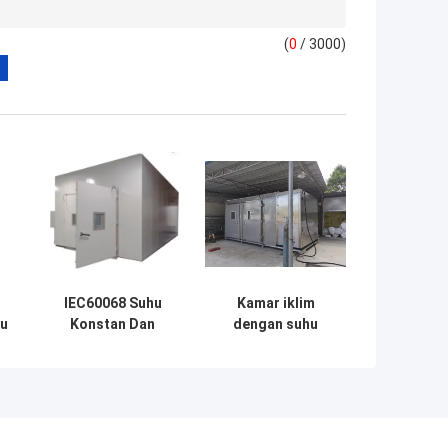
(
0
/ 3000)
IEC60068 Suhu
Kamar iklim
hu
Konstan Dan
dengan suhu
/
Ruang
rendah dan
l
Kelembaban
kelembaban
Berjalan Di ODM
tinggi yang dapat
diprogram