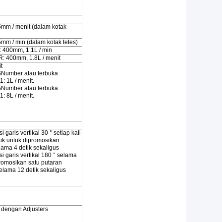
mm / menit (dalam kotak
mm / min (dalam kotak tetes)
: 400mm, 1.1L / min
R: 400mm, 1.8L / menit
t
6Number atau terbuka
1: 1L / menit.
5Number atau terbuka
1: 8L / menit.
 garis vertikal 30 ° setiap kali
tik untuk dipromosikan
elama 4 detik sekaligus
i garis vertikal 180 ° selama
romosikan satu putaran
selama 12 detik sekaligus
 dengan Adjusters