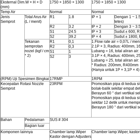
Eksternal Dim.W × H × D
1750 × 1850 × 1300
1750 × 1850 × 1300
(mm)
Temp Air
Normal
Normal
Jenis
Total Arus Air
R1
1.8
IP × 1
Dengan 1 ~ 1.5
Semprot
(L / menit)
tetes)
R2
3.2
IP × 2
Dengan 3 ~ 3.5
S1
24.5
IP × 3
Sudut ± 600, R
S2
39.2
IP × 4
Sudut ± 1800, 
Tekanan
R1
0,1
1.Flow rate air = 0,07L / meni
semprotan
2.1P × 3, Radius: 400mm, 1
R2
0,3
nozel (kgf / cm
Lubang = 16, total aliran air: 
S1
1
* 2)
3.1P × 4, Radius: 400mm, 2
S2
3
Lubang = 25, total aliran air: 
* Radius: 200mm, R400mm
(Hanya untuk 1P × 3,1P × 4)
(RPM) Uji Spesimen Bingkai
17RMP
1RPM
Kecepatan Rotasi Nozzle
23RPM
Promosikan pipa di kedua sisi
Semprot
bolak-balik sekitar empat de
Berayun 60 ° dari vertikal s
Promosikan pipa di kedua sis
sekitar 12 detik untuk memp
Berayun 180 ° dari vertikal 
Bahan
Pedalaman
SUS # 304
Bagian luar
Komponen lainnya
Chamber lamp.Wiper
Chamber lamp.Wiper, kastor
Kastor dengan Adjusters