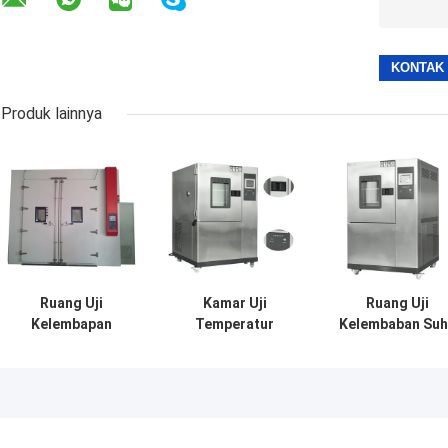
Produk lainnya
Ruang Uji
Kamar Uji
Ruang Uji
Kelembapan
Temperatur
Kelembaban Su
Kamar Uji
Kelembaban
Stainless Steel 
Programmable -
Konstan yang
Kabinet Kontro
Di Ruang Uji
Dapat Diprogram
Suhu Rendah
Lingkungan
-70 ℃ ~ 150 ℃
Tinggi
Simulasi