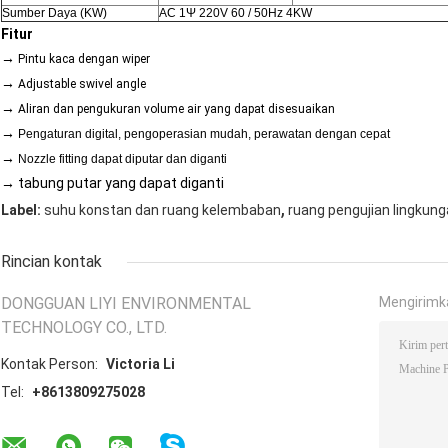
Sumber Daya (KW)
AC 1Ψ 220V 60 / 50Hz 4KW
Fitur
→
Pintu kaca dengan wiper
→
Adjustable swivel angle
→
Aliran dan pengukuran volume air yang dapat disesuaikan
→
Pengaturan digital, pengoperasian mudah, perawatan dengan cepat
→
Nozzle fitting dapat diputar dan diganti
→
tabung putar yang dapat diganti
,
Label:
suhu konstan dan ruang kelembaban
ruang pengujian lingkun
Rincian kontak
DONGGUAN LIYI ENVIRONMENTAL
Mengirimk
TECHNOLOGY CO., LTD.
Kontak Person:
Victoria Li
Tel:
+8613809275028