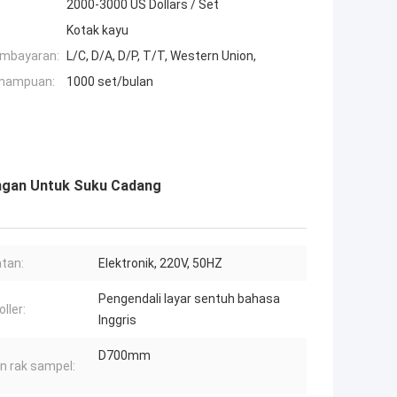
2000-3000 US Dollars / Set
Kotak kayu
embayaran:
L/C, D/A, D/P, T/T, Western Union,
mampuan:
1000 set/bulan
ingan Untuk Suku Cadang
tan:
Elektronik, 220V, 50HZ
Pengendali layar sentuh bahasa
ller:
Inggris
D700mm
n rak sampel: