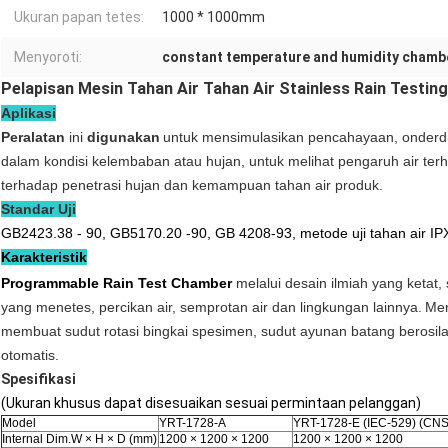
Ukuran papan tetes:
1000 * 1000mm
Menyoroti:
constant temperature and humidity chamb
Pelapisan Mesin Tahan Air Tahan Air Stainless Rain Testin
Aplikasi
Peralatan
ini
digunakan
untuk mensimulasikan pencahayaan, onderdil
dalam kondisi kelembaban atau hujan, untuk melihat pengaruh air ter
terhadap penetrasi hujan dan kemampuan tahan air produk.
Standar Uji
GB2423.38 - 90, GB5170.20 -90, GB 4208-93, metode uji tahan air IP
Karakteristik
Programmable Rain Test Chamber
melalui desain ilmiah yang ketat,
yang menetes, percikan air, semprotan air dan lingkungan lainnya.
Men
membuat sudut rotasi bingkai spesimen, sudut ayunan batang berosilas
otomatis.
Spesifikasi
(Ukuran khusus dapat disesuaikan sesuai permintaan pelanggan)
Model
YRT-1728-A
YRT-1728-E (IEC-529) (CN
Internal Dim.W × H × D (mm)
1200 × 1200 × 1200
1200 × 1200 × 1200