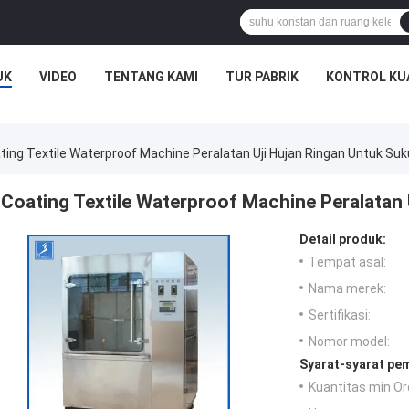
UK
VIDEO
TENTANG KAMI
TUR PABRIK
KONTROL KU
ting Textile Waterproof Machine Peralatan Uji Hujan Ringan Untuk Su
Coating Textile Waterproof Machine Peralatan
Detail produk:
Tempat asal:
Nama merek:
Sertifikasi:
Nomor model:
Syarat-syarat pe
Kuantitas min Or