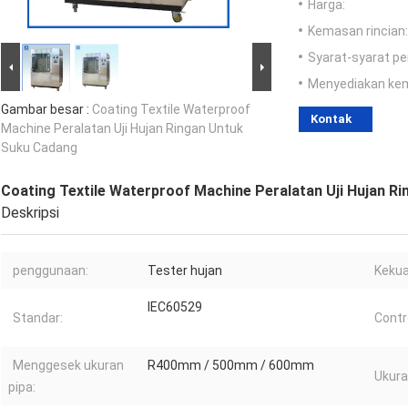
Harga:
Kemasan rincian:
Syarat-syarat p
Menyediakan ke
Gambar besar :
Coating Textile Waterproof
Kontak
Machine Peralatan Uji Hujan Ringan Untuk
Suku Cadang
Coating Textile Waterproof Machine Peralatan Uji Hujan R
Deskripsi
penggunaan:
Tester hujan
Kekua
IEC60529
Standar:
Contro
Menggesek ukuran
R400mm / 500mm / 600mm
Ukura
pipa: