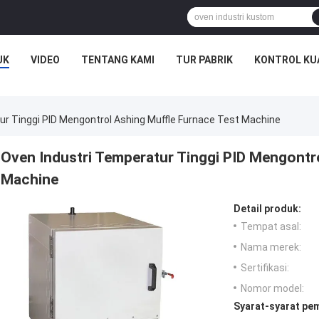
UK
VIDEO
TENTANG KAMI
TUR PABRIK
KONTROL KU
ur Tinggi PID Mengontrol Ashing Muffle Furnace Test Machine
Oven Industri Temperatur Tinggi PID Mengontr
Machine
Detail produk:
Tempat asal:
Nama merek:
Sertifikasi:
Nomor model:
Syarat-syarat pe