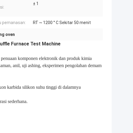
± 1
si:
u pemanasan:
RT ~ 1200 ° C Sekitar 50 menit
ing oven
uffle Furnace Test Machine
 penuaan komponen elektronik dan produk kimia
daman, anil, uji ashing, eksperimen pengolahan demam
kon karbida silikon suhu tinggi di dalamnya
rasi sederhana.