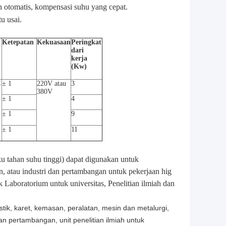
n otomatis, kompensasi suhu yang cepat.
u usai.
Ketepatan
Kekuasaan
Peringkat
dari
kerja
(Kw)
C
± 1
220V atau
3
380V
± 1
4
± 1
9
± 1
11
u tahan suhu tinggi) dapat digunakan untuk
an, atau industri dan pertambangan untuk pekerjaan hig
aboratorium untuk universitas, Penelitian ilmiah dan
ik, karet, kemasan, peralatan, mesin dan metalurgi,
an pertambangan, unit penelitian ilmiah untuk