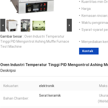
Kuantitas min Or
Harga:
Kemasan rincian:
Waktu pengirima
Syarat-syarat p
Gambar besar :
Oven Industri Temperatur
Tinggi PID Mengontrol Ashing Muffle Furnace
Menyediakan ke
Test Machine
Kontak
Oven Industri Temperatur Tinggi PID Mengontrol Ashing M
Deskripsi
Kekuatan:
elektronik
Maks 
Serat keramik
Ukur
Bahan Chamber:
(WxHx