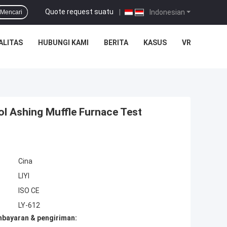
Quote request suatu
|
Indonesian
Mencari
ALITAS
HUBUNGI KAMI
BERITA
KASUS
VR
ol Ashing Muffle Furnace Test
Cina
LIYI
ISO CE
LY-612
mbayaran & pengiriman: