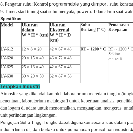
programmable yang diimpor
8.
Pengatur suhu:
Kontrol
, suhu konsta
9.
Timer: start timing saat suhu menyala, power-off dan alarm saat wakt
Spesifikasi
Model
Ukuran
Ukuran
Suhu
Pemanasan
dalam
Eksternal
Rentang (° C)
Kecepatan
W * H * (cm)
W * H * D
(cm)
LY-612
12 × 8 × 20
42 × 67 × 48
RT ~ 1200 ° C
RT ~ 1200 ° 
Sekitar
LY-620
20 × 15 × 40
46 × 72 × 48
50menit
LY-625
25 × 16 × 40
42 × 67 × 48
LY-630
30 × 20 × 50
62 × 87 × 58
Terapkan Industri
Atmosfer yang dikendalikan oleh laboratorium meredam tungku (tungk
penentuan, laboratorium metalografi untuk keperluan analisis, peneliti
dan logam di udara untuk menormalkan, menguapkan, mengeras, untuk L
unit perlindungan lingkungan.
Pengujian Suhu Tinggi Tungku dapat digunakan secara luas dalam plast
industri kimia dll, dan berlaku untuk pemanasan perusahaan industri d