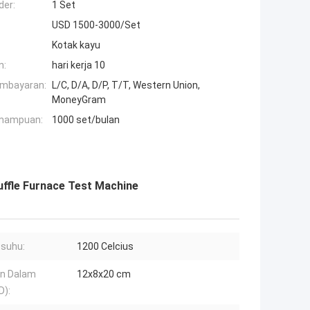
der:
1 Set
USD 1500-3000/Set
Kotak kayu
n:
hari kerja 10
embayaran:
L/C, D/A, D/P, T/T, Western Union,
MoneyGram
mampuan:
1000 set/bulan
uffle Furnace Test Machine
suhu:
1200 Celcius
an Dalam
12x8x20 cm
D):