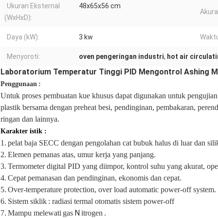
Ukuran Eksternal
48x65x56 cm
Akura
(WxHxD):
Daya (kW):
3 kw
Wakt
Menyoroti:
oven pengeringan industri
,
hot air circulat
Laboratorium Temperatur Tinggi PID Mengontrol Ashing M
Penggunaan
:
Untuk proses pembuatan kue khusus dapat digunakan untuk pengujian
plastik bersama dengan preheat besi, pendinginan, pembakaran, peren
ringan dan lainnya.
Karakter istik
:
1.
pelat baja SECC dengan pengolahan cat bubuk halus di luar dan sili
2.
Elemen pemanas atas, umur kerja yang panjang.
3.
Termometer digital PID yang diimpor, kontrol suhu yang akurat, ope
4.
Cepat pemanasan dan pendinginan, ekonomis dan cepat.
5.
Over-temperature protection, over load automatic power-off system.
6.
Sistem siklik
: radiasi termal otomatis sistem power-off
N
7.
Mampu melewati
gas
itrogen
.