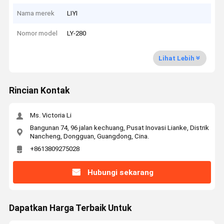
Nama merek
LIYI
Nomor model
LY-280
Lihat Lebih
Rincian Kontak
Ms. Victoria Li
Bangunan 74, 96 jalan kechuang, Pusat Inovasi Lianke, Distrik
Nancheng, Dongguan, Guangdong, Cina.
+8613809275028
Hubungi sekarang
Dapatkan Harga Terbaik Untuk