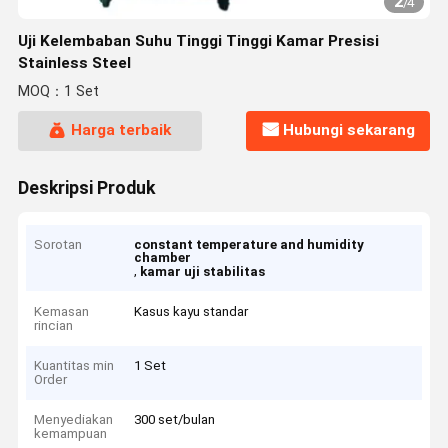
2
/
4
Uji Kelembaban Suhu Tinggi Tinggi Kamar Presisi
Stainless Steel
MOQ：1 Set
Harga terbaik
Hubungi sekarang
Deskripsi Produk
Sorotan
constant temperature and humidity
chamber
,
kamar uji stabilitas
Kemasan
Kasus kayu standar
rincian
Kuantitas min
1 Set
Order
Menyediakan
300 set/bulan
kemampuan