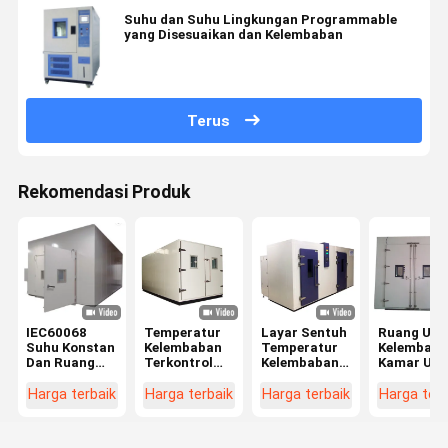
Suhu dan Suhu Lingkungan Programmable
yang Disesuaikan dan Kelembaban
Terus
Rekomendasi Produk
IEC60068
Temperatur
Layar Sentuh
Ruang Uji
Suhu Konstan
Kelembaban
Temperatur
Kelembapa
Dan Ruang
Terkontrol
Kelembaban
Kamar Uji
Kelembaban
Ruang
Ruang Uji
Programm
Berjalan Di
Lingkungan
Iklim,
- Di Ruang 
Harga terbaik
Harga terbaik
Harga terbaik
Harga terb
ODM
Berjalan -
Peralatan
Lingkunga
Dalam Warna
Pengujian
Simulasi
Abu-abu
Lingkungan