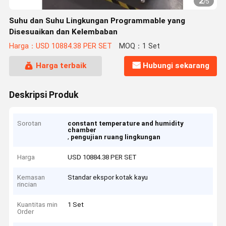
2
/
5
Suhu dan Suhu Lingkungan Programmable yang
Disesuaikan dan Kelembaban
Harga：USD 10884.38 PER SET
MOQ：1 Set
Harga terbaik
Hubungi sekarang
Deskripsi Produk
Sorotan
constant temperature and humidity
chamber
,
pengujian ruang lingkungan
Harga
USD 10884.38 PER SET
Kemasan
Standar ekspor kotak kayu
rincian
Kuantitas min
1 Set
Order