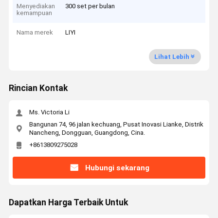
Menyediakan
300 set per bulan
kemampuan
Nama merek
LIYI
Lihat Lebih
Rincian Kontak
Ms. Victoria Li
Bangunan 74, 96 jalan kechuang, Pusat Inovasi Lianke, Distrik
Nancheng, Dongguan, Guangdong, Cina.
+8613809275028
Hubungi sekarang
Dapatkan Harga Terbaik Untuk