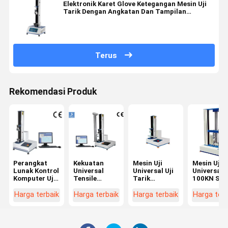
Elektronik Karet Glove Ketegangan Mesin Uji
Tarik Dengan Angkatan Dan Tampilan
Pemanjangan
Terus
Rekomendasi Produk
Perangkat
Kekuatan
Mesin Uji
Mesin Uji
Lunak Kontrol
Universal
Universal Uji
Universal
Komputer Uji
Tensile
Tarik
100KN Ser
Tarik Mesin
Testing
Kecepatan
Motor Mes
Machine
0,5 ~
kekuatan
Harga terbaik
Harga terbaik
Harga terbaik
Harga terb
1000mm /
tarik Deng
Min
Presisi 0,5