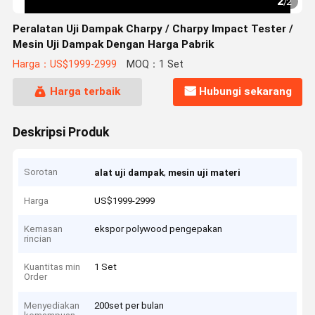
2
/
2
Peralatan Uji Dampak Charpy / Charpy Impact Tester /
Mesin Uji Dampak Dengan Harga Pabrik
Harga：US$1999-2999
MOQ：1 Set
Harga terbaik
Hubungi sekarang
Deskripsi Produk
Sorotan
,
alat uji dampak
mesin uji materi
Harga
US$1999-2999
Kemasan
ekspor polywood pengepakan
rincian
Kuantitas min
1 Set
Order
Menyediakan
200set per bulan