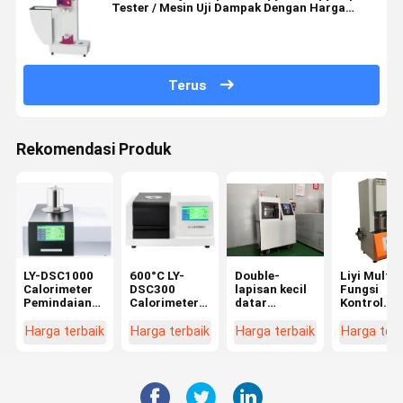
Tester / Mesin Uji Dampak Dengan Harga
Pabrik
Terus
Rekomendasi Produk
LY-DSC1000
600°C LY-
Double-
Liyi Multi-
Calorimeter
DSC300
lapisan kecil
Fungsi
Pemindaian
Calorimeter
datar
Kontrol
Diferensial
Pemindaian
vulkaniser
Komputer
Suhu 1150°C
Diferensial
Hot press
Rotorless
Harga terbaik
Harga terbaik
Harga terbaik
Harga terb
DSC
Mesin untuk
Rubber
Plastik
Rheometer