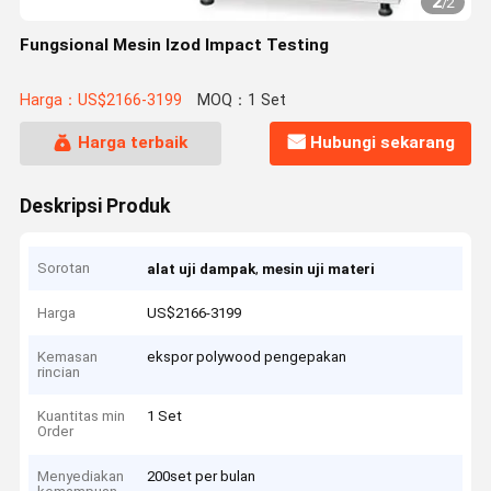
2
/
2
Fungsional Mesin Izod Impact Testing
Harga：US$2166-3199
MOQ：1 Set
Harga terbaik
Hubungi sekarang
Deskripsi Produk
Sorotan
,
alat uji dampak
mesin uji materi
Harga
US$2166-3199
Kemasan
ekspor polywood pengepakan
rincian
Kuantitas min
1 Set
Order
Menyediakan
200set per bulan