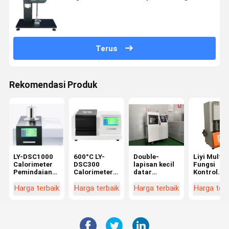
Terus
Rekomendasi Produk
LY-DSC1000
600°C LY-
Double-
Liyi Multi-
Calorimeter
DSC300
lapisan kecil
Fungsi
Pemindaian
Calorimeter
datar
Kontrol
Diferensial
Pemindaian
vulkaniser
Komputer
Suhu 1150°C
Diferensial
Hot press
Rotorless
Harga terbaik
Harga terbaik
Harga terbaik
Harga terb
DSC
Mesin untuk
Rubber
Plastik
Rheometer