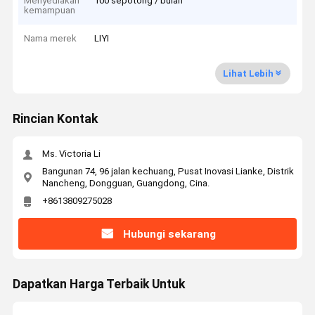
Menyediakan
100 sepotong / bulan
kemampuan
Nama merek
LIYI
Lihat Lebih
Rincian Kontak
Ms. Victoria Li
Bangunan 74, 96 jalan kechuang, Pusat Inovasi Lianke, Distrik
Nancheng, Dongguan, Guangdong, Cina.
+8613809275028
Hubungi sekarang
Dapatkan Harga Terbaik Untuk