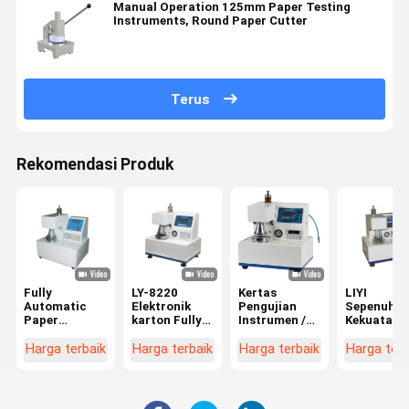
Manual Operation 125mm Paper Testing
Instruments, Round Paper Cutter
Terus
Rekomendasi Produk
Fully
LY-8220
Kertas
LIYI
Automatic
Elektronik
Pengujian
Sepenuhny
Paper
karton Fully
Instrumen /
Kekuatan
Pengujian
Automatic
Bursting
Bursting
Instrumen /
Meledak
Strength
Otomatis
Harga terbaik
Harga terbaik
Harga terbaik
Harga terb
Dewan
Kekuatan
Tester 445 ×
Mesin Uji
bergelombang
Mesin
425 × 525mm
Kotak
Meledak
Pengujian
Dimensi
Bergelomb
Kekuatan