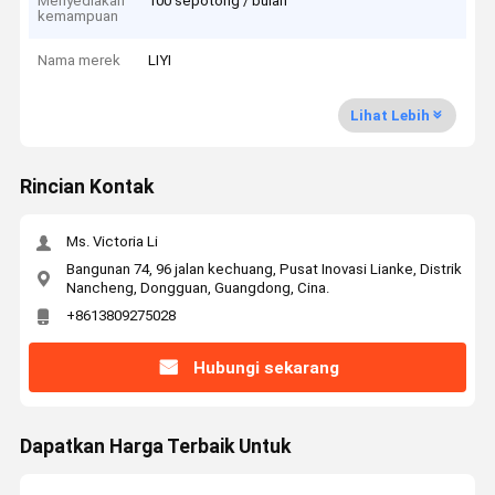
Menyediakan
100 sepotong / bulan
kemampuan
Nama merek
LIYI
Lihat Lebih
Rincian Kontak
Ms. Victoria Li
Bangunan 74, 96 jalan kechuang, Pusat Inovasi Lianke, Distrik
Nancheng, Dongguan, Guangdong, Cina.
+8613809275028
Hubungi sekarang
Dapatkan Harga Terbaik Untuk