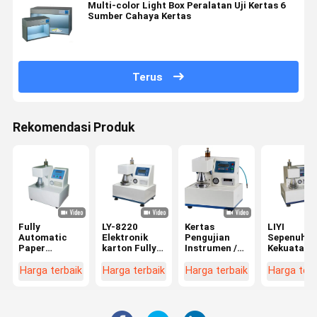
Multi-color Light Box Peralatan Uji Kertas 6
Sumber Cahaya Kertas
Terus
Rekomendasi Produk
Fully
LY-8220
Kertas
LIYI
Automatic
Elektronik
Pengujian
Sepenuhny
Paper
karton Fully
Instrumen /
Kekuatan
Pengujian
Automatic
Bursting
Bursting
Instrumen /
Meledak
Strength
Otomatis
Harga terbaik
Harga terbaik
Harga terbaik
Harga terb
Dewan
Kekuatan
Tester 445 ×
Mesin Uji
bergelombang
Mesin
425 × 525mm
Kotak
Meledak
Pengujian
Dimensi
Bergelomb
Kekuatan