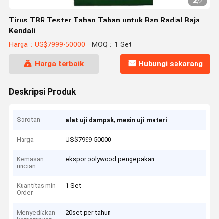
2
/
2
Tirus TBR Tester Tahan Tahan untuk Ban Radial Baja
Kendali
Harga：US$7999-50000
MOQ：1 Set
Harga terbaik
Hubungi sekarang
Deskripsi Produk
Sorotan
,
alat uji dampak
mesin uji materi
Harga
US$7999-50000
Kemasan
ekspor polywood pengepakan
rincian
Kuantitas min
1 Set
Order
Menyediakan
20set per tahun