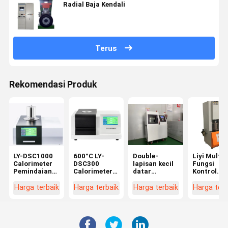
Radial Baja Kendali
Terus
Rekomendasi Produk
LY-DSC1000
600°C LY-
Double-
Liyi Multi-
Calorimeter
DSC300
lapisan kecil
Fungsi
Pemindaian
Calorimeter
datar
Kontrol
Diferensial
Pemindaian
vulkaniser
Komputer
Suhu 1150°C
Diferensial
Hot press
Rotorless
Harga terbaik
Harga terbaik
Harga terbaik
Harga terb
DSC
Mesin untuk
Rubber
Plastik
Rheometer