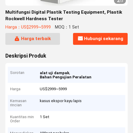
2
/
3
Multifungsi Digital Plastik Testing Equipment, Plastik
Rockwell Hardness Tester
Harga：US$2999~5999
MOQ：1 Set
Harga terbaik
Hubungi sekarang
Deskripsi Produk
Sorotan
,
alat uji dampak
Bahan Pengujian Peralatan
Harga
US$2999~5999
Kemasan
kasus ekspor kayu lapis
rincian
Kuantitas min
1 Set
Order