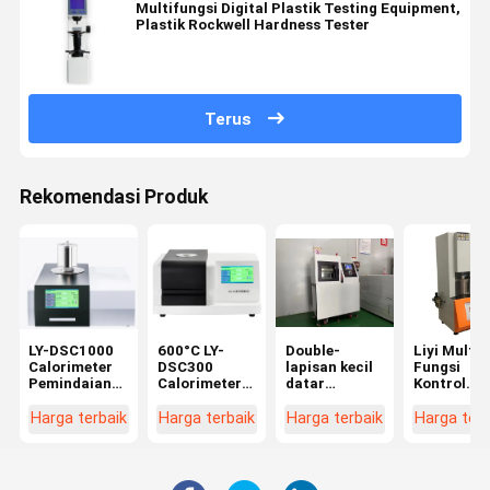
Multifungsi Digital Plastik Testing Equipment,
Plastik Rockwell Hardness Tester
Terus
Rekomendasi Produk
LY-DSC1000
600°C LY-
Double-
Liyi Multi-
Calorimeter
DSC300
lapisan kecil
Fungsi
Pemindaian
Calorimeter
datar
Kontrol
Diferensial
Pemindaian
vulkaniser
Komputer
Suhu 1150°C
Diferensial
Hot press
Rotorless
Harga terbaik
Harga terbaik
Harga terbaik
Harga terb
DSC
Mesin untuk
Rubber
Plastik
Rheometer