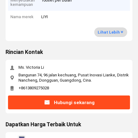
Menyediakan
100set per bulan
kemampuan
Nama merek
LIYI
Lihat Lebih
Rincian Kontak
Ms. Victoria Li
Bangunan 74, 96 jalan kechuang, Pusat Inovasi Lianke, Distrik
Nancheng, Dongguan, Guangdong, Cina.
+8613809275028
Hubungi sekarang
Dapatkan Harga Terbaik Untuk