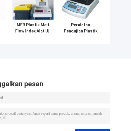
MFR Plastik Melt
Peralatan
Flow Index Alat Uji
Pengujian Plastik
Karet / Mesin Uji
Elektronik /
g
Plastik
Digital Density
Meter Untuk
-
Karet, Kawat
e
Listrik
ggalkan pesan