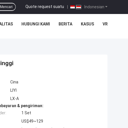
Quote request suatu
|
Indonesian
Mencari
ALITAS
HUBUNGI KAMI
BERITA
KASUS
VR
Tinggi
Cina
LIYI
LX-A
mbayaran & pengiriman:
der:
1 Set
US$49~129