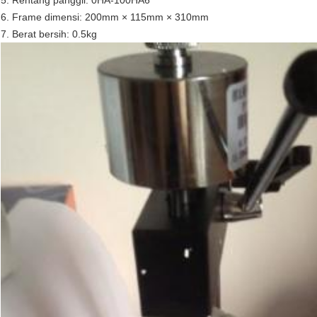
5. Rentang panggil: 0HA-100HA6
6. Frame dimensi: 200mm × 115mm × 310mm
7. Berat bersih: 0.5kg