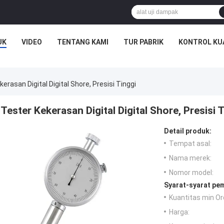
UK
VIDEO
TENTANG KAMI
TUR PABRIK
KONTROL KU
erasan Digital Digital Shore, Presisi Tinggi
Tester Kekerasan Digital Digital Shore, Presisi 
Detail produk:
Tempat asal:
Nama merek:
Nomor model:
Syarat-syarat pe
Kuantitas min Or
Harga: