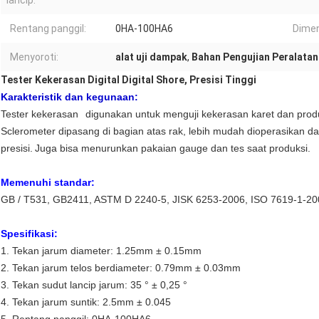
lancip:
Rentang panggil:
0HA-100HA6
Dimen
Menyoroti:
alat uji dampak
,
Bahan Pengujian Peralatan
Tester Kekerasan Digital Digital Shore, Presisi Tinggi
Karakteristik dan kegunaan:
Tester kekerasan
digunakan untuk menguji kekerasan karet dan produ
Sclerometer dipasang di bagian atas rak, lebih mudah dioperasikan dan
presisi.
Juga bisa menurunkan pakaian gauge dan tes saat produksi.
Memenuhi standar:
GB / T531, GB2411, ASTM D 2240-5, JISK 6253-2006, ISO 7619-1-20
Spesifikasi:
1. Tekan jarum diameter: 1.25mm ± 0.15mm
2. Tekan jarum telos berdiameter: 0.79mm ± 0.03mm
3. Tekan sudut lancip jarum: 35 ° ± 0,25 °
4. Tekan jarum suntik: 2.5mm ± 0.045