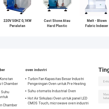
220V 50HZ 0,1KW
Cast Stone Atau
Melt - Blown
Peralatan
Hard Plastic
Fabric Indexer
Pengujian Plastik,
Testing
MFI Testing
180 Izod
Equipment /
Machine Rentan
Pendulum
Notch Charpy
Waktu
Dampak Tester
Impact Tester
Pemotongan 1
999s Adjustabl
Tin
ber
oven industri
 Konstan
Turbin Fan Kapasitas Besar Industri
st Chamber
Pengeringan Oven untuk Pre Heating
Suhu otomatis Industrial Oven
 Suhu
untuk
Hot Air Sirkulasi Oven untuk panel LED
CMOS Touch, microwave oven industri
an Chamber