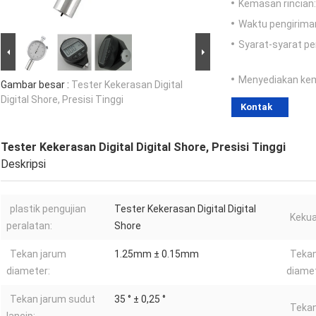
Kemasan rincian:
Waktu pengirima
Syarat-syarat p
Menyediakan ke
Gambar besar :
Tester Kekerasan Digital
Digital Shore, Presisi Tinggi
Kontak
Tester Kekerasan Digital Digital Shore, Presisi Tinggi
Deskripsi
plastik pengujian
Tester Kekerasan Digital Digital
Kekua
peralatan:
Shore
Tekan jarum
1.25mm ± 0.15mm
Tekan
diameter:
diamet
Tekan jarum sudut
35 ° ± 0,25 °
Tekan