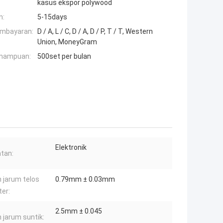
kasus ekspor polywood
n:
5-15days
embayaran:
D / A, L / C, D / A, D / P, T / T, Western
Union, MoneyGram
mampuan:
500set per bulan
Elektronik
tan:
 jarum telos
0.79mm ± 0.03mm
er:
2.5mm ± 0.045
 jarum suntik: