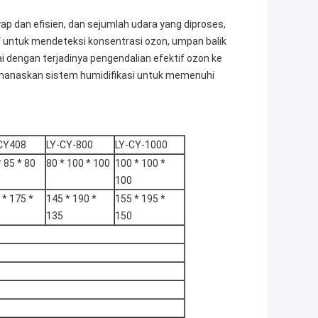
p dan efisien, dan sejumlah udara yang diproses,
V untuk mendeteksi konsentrasi ozon, umpan balik
i dengan terjadinya pengendalian efektif ozon ke
emanaskan sistem humidifikasi untuk memenuhi
CY408
LY-CY-800
LY-CY-1000
* 85 * 80
80 * 100 * 100
100 * 100 *
100
 * 175 *
145 * 190 *
155 * 195 *
135
150