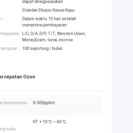
dapat dinegosiasikan
Standar Ekspor Kasus Kayu
n:
Dalam waktu 15 hari setelah
menerima pembayaran
embayaran:
L/C, D/A, D/P, T/T, Western Union,
MoneyGram, tunai, escrow
mampuan:
100 sepotong / bulan
 Percepatan Ozon
an konsentrasi
0-500pphm
RT + 10 ℃ ~ 60 ℃
ng suhu: