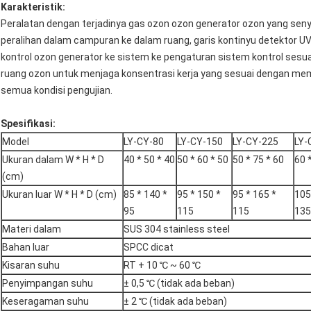
Karakteristik:
Peralatan dengan terjadinya gas ozon ozon generator ozon yang senya
peralihan dalam campuran ke dalam ruang, garis kontinyu detektor U
kontrol ozon generator ke sistem ke pengaturan sistem kontrol sesua
ruang ozon untuk menjaga konsentrasi kerja yang sesuai dengan m
semua kondisi pengujian.
Spesifikasi:
Model
LY-CY-80
LY-CY-150
LY-CY-225
LY-
Ukuran dalam W * H * D
40 * 50 * 40
50 * 60 * 50
50 * 75 * 60
60 
(cm)
Ukuran luar W * H * D (cm)
85 * 140 *
95 * 150 *
95 * 165 *
105
95
115
115
135
Materi dalam
SUS 304 stainless steel
Bahan luar
SPCC dicat
Kisaran suhu
RT + 10 ℃ ~ 60 ℃
Penyimpangan suhu
± 0,5 ℃ (tidak ada beban)
Keseragaman suhu
± 2 ℃ (tidak ada beban)