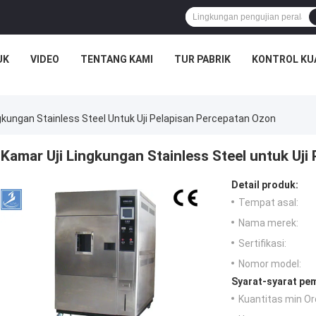
UK
VIDEO
TENTANG KAMI
TUR PABRIK
KONTROL KU
gkungan Stainless Steel Untuk Uji Pelapisan Percepatan Ozon
Kamar Uji Lingkungan Stainless Steel untuk Uj
Detail produk:
Tempat asal:
Nama merek:
Sertifikasi:
Nomor model:
Syarat-syarat pe
Kuantitas min Or