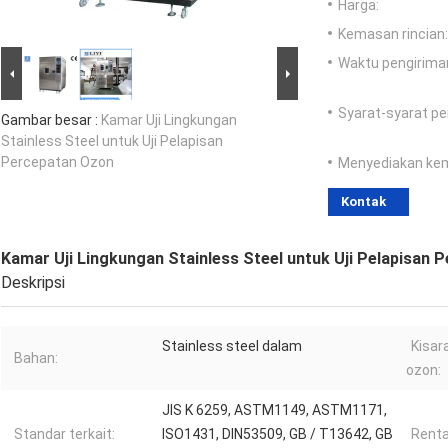
Harga:
Kemasan rincian:
Waktu pengirima
Syarat-syarat p
Gambar besar :
Kamar Uji Lingkungan
Stainless Steel untuk Uji Pelapisan
Percepatan Ozon
Menyediakan ke
Kontak
Kamar Uji Lingkungan Stainless Steel untuk Uji Pelapisan
Deskripsi
Stainless steel dalam
Kisar
Bahan:
ozon:
JIS K 6259, ASTM1149, ASTM1171,
Standar terkait:
ISO1431, DIN53509, GB / T13642, GB
Renta