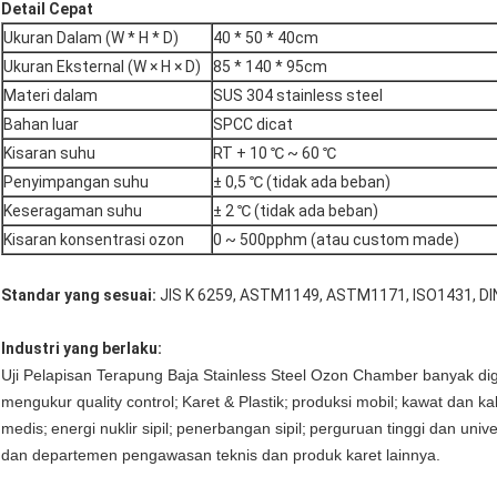
Detail Cepat
Ukuran Dalam (W * H * D)
40 * 50 * 40cm
Ukuran Eksternal (W × H × D)
85 * 140 * 95cm
Materi dalam
SUS 304 stainless steel
Bahan luar
SPCC dicat
Kisaran suhu
RT + 10 ℃ ~ 60 ℃
Penyimpangan suhu
± 0,5 ℃ (tidak ada beban)
Keseragaman suhu
± 2 ℃ (tidak ada beban)
Kisaran konsentrasi ozon
0 ~ 500pphm (atau custom made)
Standar yang sesuai:
JIS K 6259, ASTM1149, ASTM1171, ISO1431, DIN
Industri yang berlaku:
Uji Pelapisan Terapung Baja Stainless Steel Ozon Chamber banyak d
mengukur quality control;
Karet & Plastik;
produksi mobil;
kawat dan ka
medis;
energi nuklir sipil;
penerbangan sipil;
perguruan tinggi dan unive
dan departemen pengawasan teknis dan produk karet lainnya.