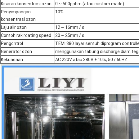
Kisaran konsentrasi ozon
0 ~ 500pphm (atau custom made)
Penyimpangan
10%
konsentrasi ozon
Laju alir ozon
12 ~ 16mm / s
Contoh rak roating speed
20 ~ 25mm / s
Pengontrol
TEMI 880 layar sentuh diprogram controll
Generator ozon
menggunakan tabung discharge diam teg
Kekuasaan
AC 220V atau 380V ± 10%, 50 / 60HZ