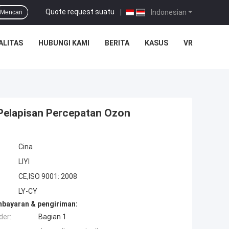
Quote request suatu
|
Indonesian
Mencari
ALITAS
HUBUNGI KAMI
BERITA
KASUS
VR
i Pelapisan Percepatan Ozon
Cina
LIYI
CE,ISO 9001: 2008
LY-CY
mbayaran & pengiriman:
der:
Bagian 1